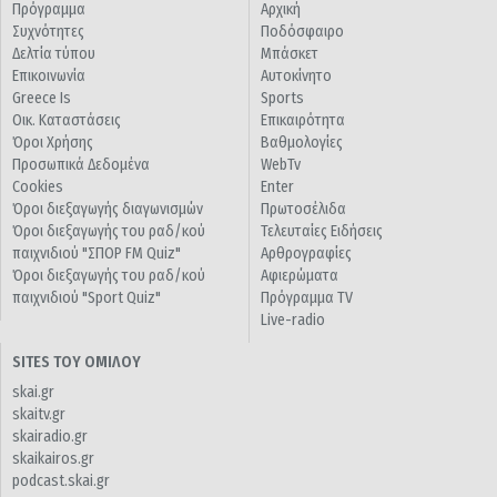
Πρόγραμμα
Αρχική
Συχνότητες
Ποδόσφαιρο
Δελτία τύπου
Μπάσκετ
Επικοινωνία
Αυτοκίνητο
Greece Is
Sports
Οικ. Καταστάσεις
Επικαιρότητα
Όροι Χρήσης
Βαθμολογίες
Προσωπικά Δεδομένα
WebTv
Cookies
Enter
Όροι διεξαγωγής διαγωνισμών
Πρωτοσέλιδα
Όροι διεξαγωγής του ραδ/κού
Τελευταίες Ειδήσεις
παιχνιδιού "ΣΠΟΡ FM Quiz"
Αρθρογραφίες
Όροι διεξαγωγής του ραδ/κού
Αφιερώματα
παιχνιδιού "Sport Quiz"
Πρόγραμμα TV
Live-radio
SITES ΤΟΥ ΟΜΙΛΟΥ
skai.gr
skaitv.gr
skairadio.gr
skaikairos.gr
podcast.skai.gr