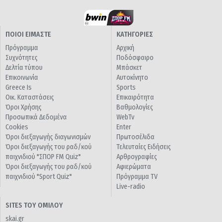
ΠΟΙΟΙ ΕΙΜΑΣΤΕ
ΚΑΤΗΓΟΡΙΕΣ
Πρόγραμμα
Αρχική
Συχνότητες
Ποδόσφαιρο
Δελτία τύπου
Μπάσκετ
Επικοινωνία
Αυτοκίνητο
Greece Is
Sports
Οικ. Καταστάσεις
Επικαιρότητα
Όροι Χρήσης
Βαθμολογίες
Προσωπικά Δεδομένα
WebTv
Cookies
Enter
Όροι διεξαγωγής διαγωνισμών
Πρωτοσέλιδα
Όροι διεξαγωγής του ραδ/κού
Τελευταίες Ειδήσεις
παιχνιδιού "ΣΠΟΡ FM Quiz"
Αρθρογραφίες
Όροι διεξαγωγής του ραδ/κού
Αφιερώματα
παιχνιδιού "Sport Quiz"
Πρόγραμμα TV
Live-radio
SITES ΤΟΥ ΟΜΙΛΟΥ
skai.gr