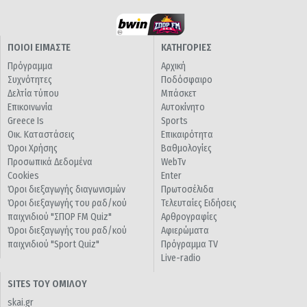
ΠΟΙΟΙ ΕΙΜΑΣΤΕ
ΚΑΤΗΓΟΡΙΕΣ
Πρόγραμμα
Αρχική
Συχνότητες
Ποδόσφαιρο
Δελτία τύπου
Μπάσκετ
Επικοινωνία
Αυτοκίνητο
Greece Is
Sports
Οικ. Καταστάσεις
Επικαιρότητα
Όροι Χρήσης
Βαθμολογίες
Προσωπικά Δεδομένα
WebTv
Cookies
Enter
Όροι διεξαγωγής διαγωνισμών
Πρωτοσέλιδα
Όροι διεξαγωγής του ραδ/κού
Τελευταίες Ειδήσεις
παιχνιδιού "ΣΠΟΡ FM Quiz"
Αρθρογραφίες
Όροι διεξαγωγής του ραδ/κού
Αφιερώματα
παιχνιδιού "Sport Quiz"
Πρόγραμμα TV
Live-radio
SITES ΤΟΥ ΟΜΙΛΟΥ
skai.gr