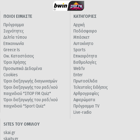
ΠΟΙΟΙ ΕΙΜΑΣΤΕ
ΚΑΤΗΓΟΡΙΕΣ
Πρόγραμμα
Αρχική
Συχνότητες
Ποδόσφαιρο
Δελτία τύπου
Μπάσκετ
Επικοινωνία
Αυτοκίνητο
Greece Is
Sports
Οικ. Καταστάσεις
Επικαιρότητα
Όροι Χρήσης
Βαθμολογίες
Προσωπικά Δεδομένα
WebTv
Cookies
Enter
Όροι διεξαγωγής διαγωνισμών
Πρωτοσέλιδα
Όροι διεξαγωγής του ραδ/κού
Τελευταίες Ειδήσεις
παιχνιδιού "ΣΠΟΡ FM Quiz"
Αρθρογραφίες
Όροι διεξαγωγής του ραδ/κού
Αφιερώματα
παιχνιδιού "Sport Quiz"
Πρόγραμμα TV
Live-radio
SITES ΤΟΥ ΟΜΙΛΟΥ
skai.gr
skaitv.gr