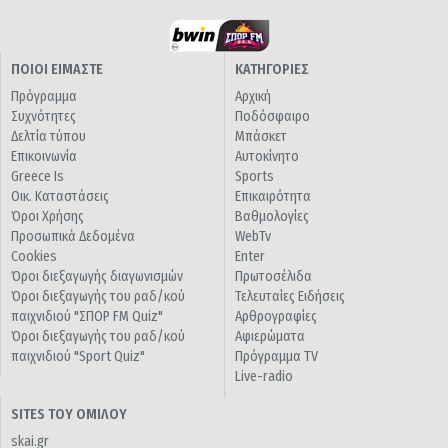
ΠΟΙΟΙ ΕΙΜΑΣΤΕ
ΚΑΤΗΓΟΡΙΕΣ
Πρόγραμμα
Αρχική
Συχνότητες
Ποδόσφαιρο
Δελτία τύπου
Μπάσκετ
Επικοινωνία
Αυτοκίνητο
Greece Is
Sports
Οικ. Καταστάσεις
Επικαιρότητα
Όροι Χρήσης
Βαθμολογίες
Προσωπικά Δεδομένα
WebTv
Cookies
Enter
Όροι διεξαγωγής διαγωνισμών
Πρωτοσέλιδα
Όροι διεξαγωγής του ραδ/κού
Τελευταίες Ειδήσεις
παιχνιδιού "ΣΠΟΡ FM Quiz"
Αρθρογραφίες
Όροι διεξαγωγής του ραδ/κού
Αφιερώματα
παιχνιδιού "Sport Quiz"
Πρόγραμμα TV
Live-radio
SITES ΤΟΥ ΟΜΙΛΟΥ
skai.gr