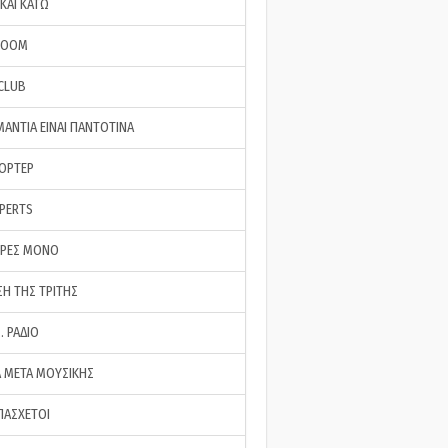
ΚΑΙ ΚΑΤΩ
ROOM
 CLUB
ΜΑΝΤΙΑ ΕΙΝΑΙ ΠΑΝΤΟΤΙΝΑ
ΠΟΡΤΕΡ
XPERTS
ΕΡΕΣ ΜΟΝΟ
ΣΗ ΤΗΣ ΤΡΙΤΗΣ
… ΡΑΔΙΟ
 ΜΕΤΑ ΜΟΥΣΙΚΗΣ
ΠΑΣΧΕΤΟΙ