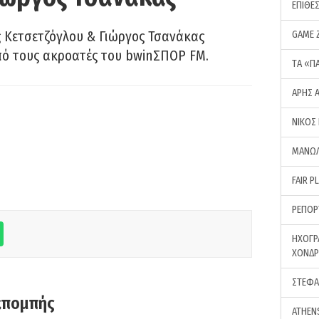
ΕΠΙΘΕ
 Κετσετζόγλου & Γιώργος Τσανάκας
GAME 
πό τους ακροατές του bwinΣΠΟΡ FM.
ΤA «Π
ΑΡΗΣ 
ΝΙΚΟΣ
ΜΑΝΩΛ
FAIR P
ΡΕΠΟΡ
ΗΧΟΓΡ
ΧΟΝΔ
ΣΤΕΦΑ
κπομπής
ATHEN