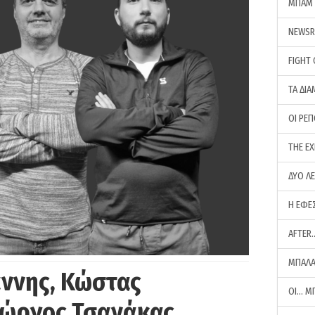
ΜΠΑΜ 
NEWS
FIGHT
ΤΑ ΔΙΑ
ΟΙ ΡΕ
THE E
ΔΥΟ Λ
Η ΕΦΕ
AFTER
ΜΠΑΛΑ
άννης, Κώστας
ΟΙ… Μ
Γιώργος Τσανάκας