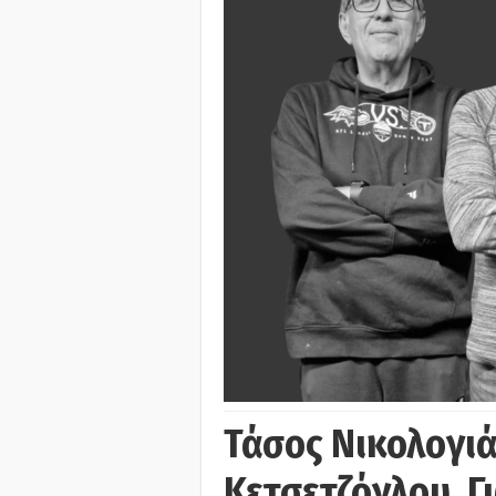
Τάσος Νικολογι
Κετσετζόγλου, 