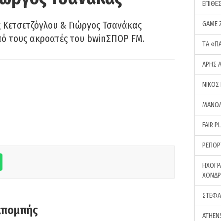
ΕΠΙΘΕ
 Κετσετζόγλου & Γιώργος Τσανάκας
GAME 
πό τους ακροατές του bwinΣΠΟΡ FM.
ΤA «Π
ΑΡΗΣ 
ΝΙΚΟΣ
ΜΑΝΩΛ
FAIR P
ΡΕΠΟΡ
ΗΧΟΓΡ
ΧΟΝΔ
ΣΤΕΦΑ
κπομπής
ATHEN