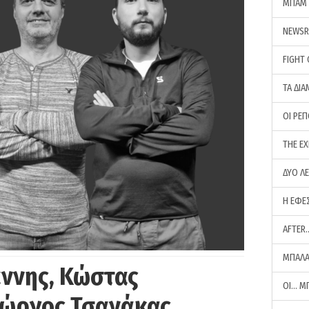
ΜΠΑΜ 
NEWS
FIGHT
ΤΑ ΔΙΑ
ΟΙ ΡΕ
THE E
ΔΥΟ Λ
Η ΕΦΕ
AFTER
ΜΠΑΛΑ
άννης, Κώστας
ΟΙ… Μ
Γιώργος Τσανάκας