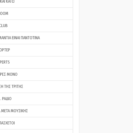
ΚΑΙ ΚΑΤΩ
ROOM
 CLUB
ΜΑΝΤΙΑ ΕΙΝΑΙ ΠΑΝΤΟΤΙΝΑ
ΠΟΡΤΕΡ
XPERTS
ΕΡΕΣ ΜΟΝΟ
ΣΗ ΤΗΣ ΤΡΙΤΗΣ
… ΡΑΔΙΟ
 ΜΕΤΑ ΜΟΥΣΙΚΗΣ
ΠΑΣΧΕΤΟΙ