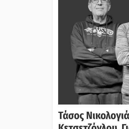
Τάσος Νικολογι
Κετσετζόγλου, 