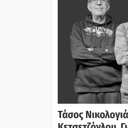
Τάσος Νικολογι
Κετσετζόγλου, 