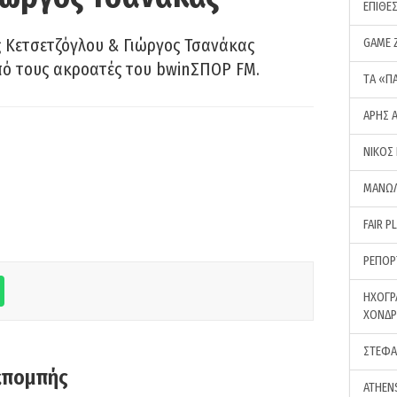
ΕΠΙΘΕ
 Κετσετζόγλου & Γιώργος Τσανάκας
GAME 
πό τους ακροατές του bwinΣΠΟΡ FM.
ΤA «Π
ΑΡΗΣ 
ΝΙΚΟΣ
ΜΑΝΩΛ
FAIR P
ΡΕΠΟΡ
ΗΧΟΓΡ
ΧΟΝΔ
ΣΤΕΦΑ
κπομπής
ATHEN