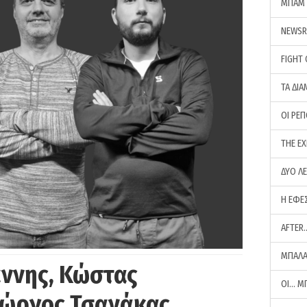
ΜΠΑΜ 
NEWS
FIGHT
ΤΑ ΔΙΑ
ΟΙ ΡΕ
THE E
ΔΥΟ Λ
Η ΕΦΕ
AFTER
ΜΠΑΛΑ
άννης, Κώστας
ΟΙ… Μ
Γιώργος Τσανάκας