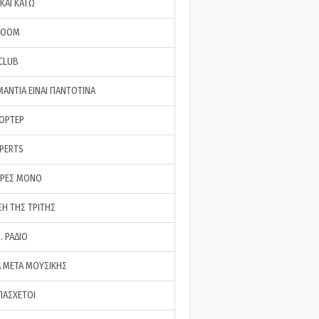
ΚΑΙ ΚΑΤΩ
ROOM
 CLUB
ΜΑΝΤΙΑ ΕΙΝΑΙ ΠΑΝΤΟΤΙΝΑ
ΠΟΡΤΕΡ
XPERTS
ΕΡΕΣ ΜΟΝΟ
ΣΗ ΤΗΣ ΤΡΙΤΗΣ
… ΡΑΔΙΟ
 ΜΕΤΑ ΜΟΥΣΙΚΗΣ
ΠΑΣΧΕΤΟΙ