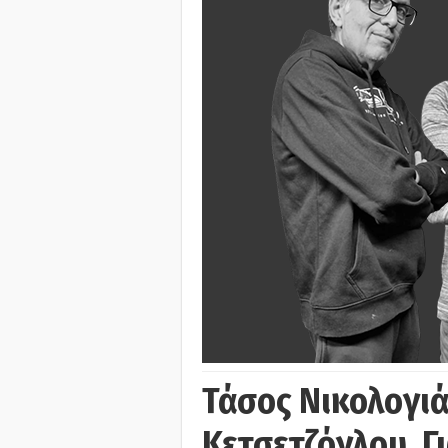
Τάσος Νικολογι
Κετσετζόγλου, 