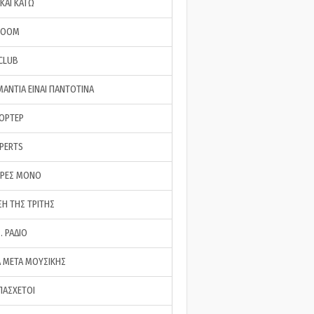
ΚΑΙ ΚΑΤΩ
ROOM
 CLUB
ΜΑΝΤΙΑ ΕΙΝΑΙ ΠΑΝΤΟΤΙΝΑ
ΠΟΡΤΕΡ
XPERTS
ΕΡΕΣ ΜΟΝΟ
ΣΗ ΤΗΣ ΤΡΙΤΗΣ
… ΡΑΔΙΟ
 ΜΕΤΑ ΜΟΥΣΙΚΗΣ
ΠΑΣΧΕΤΟΙ