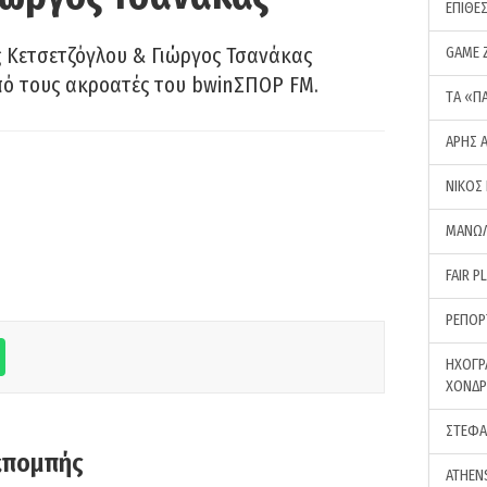
ΕΠΙΘΕ
 Κετσετζόγλου & Γιώργος Τσανάκας
GAME 
πό τους ακροατές του bwinΣΠΟΡ FM.
ΤA «Π
ΑΡΗΣ 
ΝΙΚΟΣ
ΜΑΝΩΛ
FAIR P
ΡΕΠΟΡ
ΗΧΟΓΡ
ΧΟΝΔ
ΣΤΕΦΑ
κπομπής
ATHEN