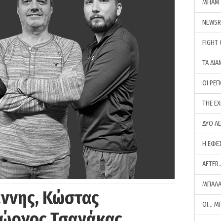
ΜΠΑΜ 
NEWS
FIGHT
ΤΑ ΔΙΑ
ΟΙ ΡΕ
THE E
ΔΥΟ Λ
Η ΕΦΕ
AFTER
ΜΠΑΛΑ
άννης, Κώστας
ΟΙ… Μ
Γιώργος Τσανάκας