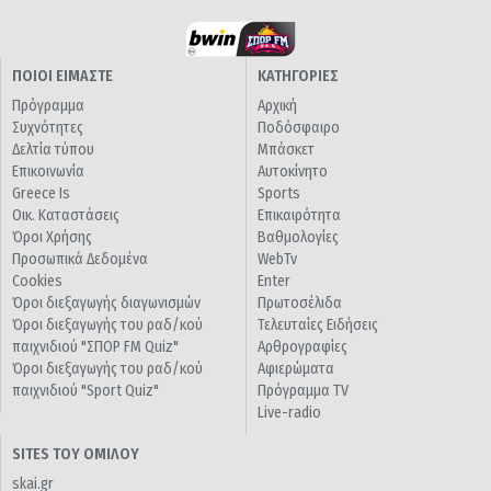
ΠΟΙΟΙ ΕΙΜΑΣΤΕ
ΚΑΤΗΓΟΡΙΕΣ
Πρόγραμμα
Αρχική
Συχνότητες
Ποδόσφαιρο
Δελτία τύπου
Μπάσκετ
Επικοινωνία
Αυτοκίνητο
Greece Is
Sports
Οικ. Καταστάσεις
Επικαιρότητα
Όροι Χρήσης
Βαθμολογίες
Προσωπικά Δεδομένα
WebTv
Cookies
Enter
Όροι διεξαγωγής διαγωνισμών
Πρωτοσέλιδα
Όροι διεξαγωγής του ραδ/κού
Τελευταίες Ειδήσεις
παιχνιδιού "ΣΠΟΡ FM Quiz"
Αρθρογραφίες
Όροι διεξαγωγής του ραδ/κού
Αφιερώματα
παιχνιδιού "Sport Quiz"
Πρόγραμμα TV
Live-radio
SITES ΤΟΥ ΟΜΙΛΟΥ
skai.gr