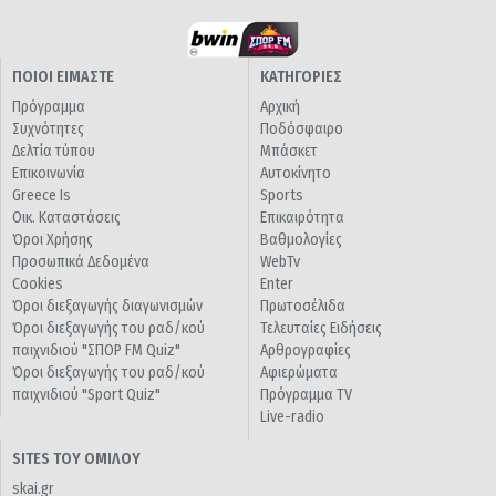
ΠΟΙΟΙ ΕΙΜΑΣΤΕ
ΚΑΤΗΓΟΡΙΕΣ
Πρόγραμμα
Αρχική
Συχνότητες
Ποδόσφαιρο
Δελτία τύπου
Μπάσκετ
Επικοινωνία
Αυτοκίνητο
Greece Is
Sports
Οικ. Καταστάσεις
Επικαιρότητα
Όροι Χρήσης
Βαθμολογίες
Προσωπικά Δεδομένα
WebTv
Cookies
Enter
Όροι διεξαγωγής διαγωνισμών
Πρωτοσέλιδα
Όροι διεξαγωγής του ραδ/κού
Τελευταίες Ειδήσεις
παιχνιδιού "ΣΠΟΡ FM Quiz"
Αρθρογραφίες
Όροι διεξαγωγής του ραδ/κού
Αφιερώματα
παιχνιδιού "Sport Quiz"
Πρόγραμμα TV
Live-radio
SITES ΤΟΥ ΟΜΙΛΟΥ
skai.gr