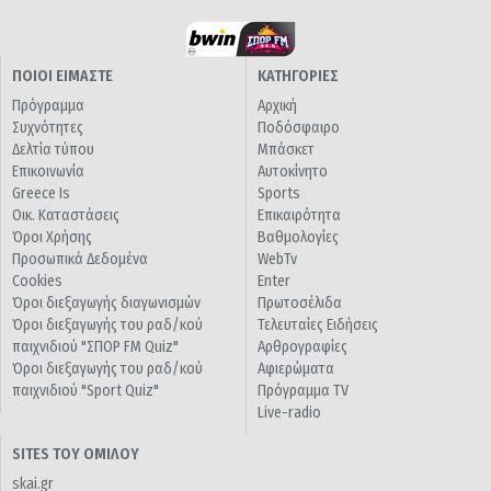
ΠΟΙΟΙ ΕΙΜΑΣΤΕ
ΚΑΤΗΓΟΡΙΕΣ
Πρόγραμμα
Αρχική
Συχνότητες
Ποδόσφαιρο
Δελτία τύπου
Μπάσκετ
Επικοινωνία
Αυτοκίνητο
Greece Is
Sports
Οικ. Καταστάσεις
Επικαιρότητα
Όροι Χρήσης
Βαθμολογίες
Προσωπικά Δεδομένα
WebTv
Cookies
Enter
Όροι διεξαγωγής διαγωνισμών
Πρωτοσέλιδα
Όροι διεξαγωγής του ραδ/κού
Τελευταίες Ειδήσεις
παιχνιδιού "ΣΠΟΡ FM Quiz"
Αρθρογραφίες
Όροι διεξαγωγής του ραδ/κού
Αφιερώματα
παιχνιδιού "Sport Quiz"
Πρόγραμμα TV
Live-radio
SITES ΤΟΥ ΟΜΙΛΟΥ
skai.gr