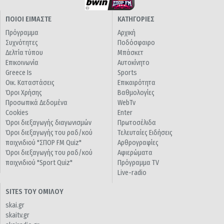
ΠΟΙΟΙ ΕΙΜΑΣΤΕ
ΚΑΤΗΓΟΡΙΕΣ
Πρόγραμμα
Αρχική
Συχνότητες
Ποδόσφαιρο
Δελτία τύπου
Μπάσκετ
Επικοινωνία
Αυτοκίνητο
Greece Is
Sports
Οικ. Καταστάσεις
Επικαιρότητα
Όροι Χρήσης
Βαθμολογίες
Προσωπικά Δεδομένα
WebTv
Cookies
Enter
Όροι διεξαγωγής διαγωνισμών
Πρωτοσέλιδα
Όροι διεξαγωγής του ραδ/κού
Τελευταίες Ειδήσεις
παιχνιδιού "ΣΠΟΡ FM Quiz"
Αρθρογραφίες
Όροι διεξαγωγής του ραδ/κού
Αφιερώματα
παιχνιδιού "Sport Quiz"
Πρόγραμμα TV
Live-radio
SITES ΤΟΥ ΟΜΙΛΟΥ
skai.gr
skaitv.gr