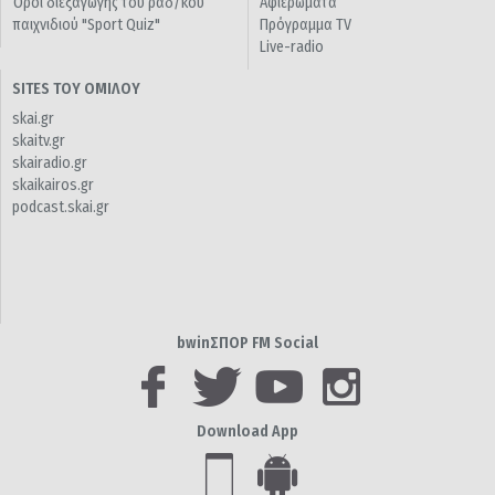
Όροι διεξαγωγής του ραδ/κού
Αφιερώματα
παιχνιδιού "Sport Quiz"
Πρόγραμμα TV
Live-radio
SITES ΤΟΥ ΟΜΙΛΟΥ
skai.gr
skaitv.gr
skairadio.gr
skaikairos.gr
podcast.skai.gr
bwinΣΠΟΡ FM Social
Download App