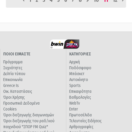
1
2
3
4
5
6
7
8
9
10
11
12
ΠΟΙΟΙ ΕΙΜΑΣΤΕ
ΚΑΤΗΓΟΡΙΕΣ
Πρόγραμμα
Αρχική
Συχνότητες
Ποδόσφαιρο
Δελτία τύπου
Μπάσκετ
Επικοινωνία
Αυτοκίνητο
Greece Is
Sports
Οικ. Καταστάσεις
Επικαιρότητα
Όροι Χρήσης
Βαθμολογίες
Προσωπικά Δεδομένα
WebTv
Cookies
Enter
Όροι διεξαγωγής διαγωνισμών
Πρωτοσέλιδα
Όροι διεξαγωγής του ραδ/κού
Τελευταίες Ειδήσεις
παιχνιδιού "ΣΠΟΡ FM Quiz"
Αρθρογραφίες