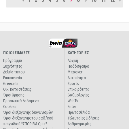
1
2
3
4
5
6
7
8
9
10
11
12
ΠΟΙΟΙ ΕΙΜΑΣΤΕ
ΚΑΤΗΓΟΡΙΕΣ
Πρόγραμμα
Αρχική
Συχνότητες
Ποδόσφαιρο
Δελτία τύπου
Μπάσκετ
Επικοινωνία
Αυτοκίνητο
Greece Is
Sports
Οικ. Καταστάσεις
Επικαιρότητα
Όροι Χρήσης
Βαθμολογίες
Προσωπικά Δεδομένα
WebTv
Cookies
Enter
Όροι διεξαγωγής διαγωνισμών
Πρωτοσέλιδα
Όροι διεξαγωγής του ραδ/κού
Τελευταίες Ειδήσεις
παιχνιδιού "ΣΠΟΡ FM Quiz"
Αρθρογραφίες