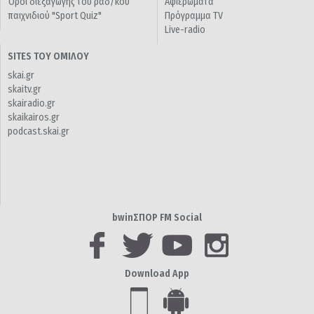
Όροι διεξαγωγής του ραδ/κού
Αφιερώματα
παιχνιδιού "Sport Quiz"
Πρόγραμμα TV
Live-radio
SITES ΤΟΥ ΟΜΙΛΟΥ
skai.gr
skaitv.gr
skairadio.gr
skaikairos.gr
podcast.skai.gr
bwinΣΠΟΡ FM Social
Download App