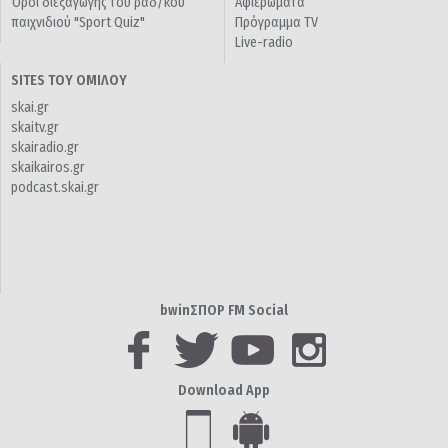
Όροι διεξαγωγής του ραδ/κού
Αφιερώματα
παιχνιδιού "Sport Quiz"
Πρόγραμμα TV
Live-radio
SITES ΤΟΥ ΟΜΙΛΟΥ
skai.gr
skaitv.gr
skairadio.gr
skaikairos.gr
podcast.skai.gr
bwinΣΠΟΡ FM Social
Download App