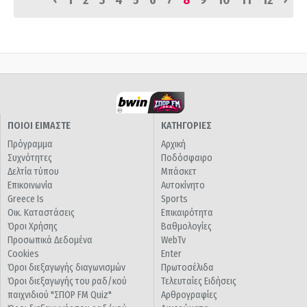
1
2
3
4
5
6
7
8
9
10
11
12
ΠΟΙΟΙ ΕΙΜΑΣΤΕ
ΚΑΤΗΓΟΡΙΕΣ
Πρόγραμμα
Αρχική
Συχνότητες
Ποδόσφαιρο
Δελτία τύπου
Μπάσκετ
Επικοινωνία
Αυτοκίνητο
Greece Is
Sports
Οικ. Καταστάσεις
Επικαιρότητα
Όροι Χρήσης
Βαθμολογίες
Προσωπικά Δεδομένα
WebTv
Cookies
Enter
Όροι διεξαγωγής διαγωνισμών
Πρωτοσέλιδα
Όροι διεξαγωγής του ραδ/κού
Τελευταίες Ειδήσεις
παιχνιδιού "ΣΠΟΡ FM Quiz"
Αρθρογραφίες