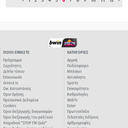
1
2
3
4
5
6
7
8
9
10
11
12
ΠΟΙΟΙ ΕΙΜΑΣΤΕ
ΚΑΤΗΓΟΡΙΕΣ
Πρόγραμμα
Αρχική
Συχνότητες
Ποδόσφαιρο
Δελτία τύπου
Μπάσκετ
Επικοινωνία
Αυτοκίνητο
Greece Is
Sports
Οικ. Καταστάσεις
Επικαιρότητα
Όροι Χρήσης
Βαθμολογίες
Προσωπικά Δεδομένα
WebTv
Cookies
Enter
Όροι διεξαγωγής διαγωνισμών
Πρωτοσέλιδα
Όροι διεξαγωγής του ραδ/κού
Τελευταίες Ειδήσεις
παιχνιδιού "ΣΠΟΡ FM Quiz"
Αρθρογραφίες