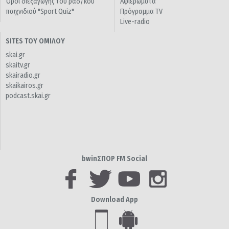
Όροι διεξαγωγής του ραδ/κού
Αφιερώματα
παιχνιδιού "Sport Quiz"
Πρόγραμμα TV
Live-radio
SITES ΤΟΥ ΟΜΙΛΟΥ
skai.gr
skaitv.gr
skairadio.gr
skaikairos.gr
podcast.skai.gr
bwinΣΠΟΡ FM Social
Download App