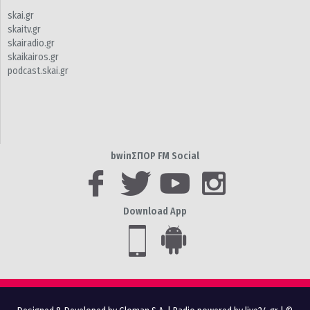
skai.gr
skaitv.gr
skairadio.gr
skaikairos.gr
podcast.skai.gr
bwinΣΠΟΡ FM Social
Download App