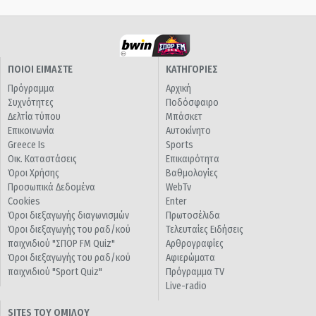
ΠΟΙΟΙ ΕΙΜΑΣΤΕ
ΚΑΤΗΓΟΡΙΕΣ
Πρόγραμμα
Αρχική
Συχνότητες
Ποδόσφαιρο
Δελτία τύπου
Μπάσκετ
Επικοινωνία
Αυτοκίνητο
Greece Is
Sports
Οικ. Καταστάσεις
Επικαιρότητα
Όροι Χρήσης
Βαθμολογίες
Προσωπικά Δεδομένα
WebTv
Cookies
Enter
Όροι διεξαγωγής διαγωνισμών
Πρωτοσέλιδα
Όροι διεξαγωγής του ραδ/κού
Τελευταίες Ειδήσεις
παιχνιδιού "ΣΠΟΡ FM Quiz"
Αρθρογραφίες
Όροι διεξαγωγής του ραδ/κού
Αφιερώματα
παιχνιδιού "Sport Quiz"
Πρόγραμμα TV
Live-radio
SITES ΤΟΥ ΟΜΙΛΟΥ