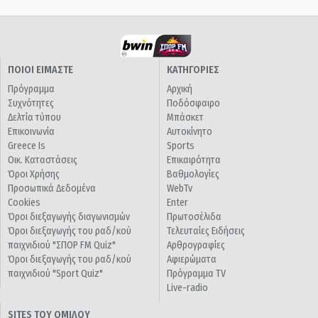
ΠΟΙΟΙ ΕΙΜΑΣΤΕ
ΚΑΤΗΓΟΡΙΕΣ
Πρόγραμμα
Αρχική
Συχνότητες
Ποδόσφαιρο
Δελτία τύπου
Μπάσκετ
Επικοινωνία
Αυτοκίνητο
Greece Is
Sports
Οικ. Καταστάσεις
Επικαιρότητα
Όροι Χρήσης
Βαθμολογίες
Προσωπικά Δεδομένα
WebTv
Cookies
Enter
Όροι διεξαγωγής διαγωνισμών
Πρωτοσέλιδα
Όροι διεξαγωγής του ραδ/κού
Τελευταίες Ειδήσεις
παιχνιδιού "ΣΠΟΡ FM Quiz"
Αρθρογραφίες
Όροι διεξαγωγής του ραδ/κού
Αφιερώματα
παιχνιδιού "Sport Quiz"
Πρόγραμμα TV
Live-radio
SITES ΤΟΥ ΟΜΙΛΟΥ