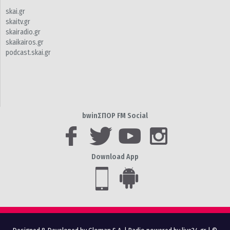
skai.gr
skaitv.gr
skairadio.gr
skaikairos.gr
podcast.skai.gr
bwinΣΠΟΡ FM Social
Download App