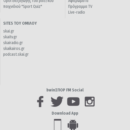
Όροι διεξαγωγής του ραδ/κού
Αφιερώματα
παιχνιδιού "Sport Quiz"
Πρόγραμμα TV
Live-radio
SITES ΤΟΥ ΟΜΙΛΟΥ
skai.gr
skaitv.gr
skairadio.gr
skaikairos.gr
podcast.skai.gr
bwinΣΠΟΡ FM Social
Download App