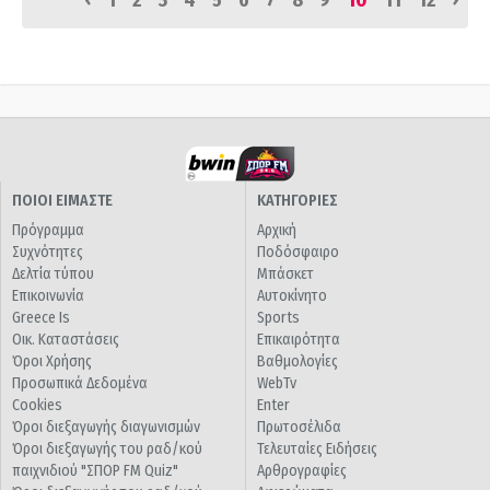
1
2
3
4
5
6
7
8
9
10
11
12
ΠΟΙΟΙ ΕΙΜΑΣΤΕ
ΚΑΤΗΓΟΡΙΕΣ
Πρόγραμμα
Αρχική
Συχνότητες
Ποδόσφαιρο
Δελτία τύπου
Μπάσκετ
Επικοινωνία
Αυτοκίνητο
Greece Is
Sports
Οικ. Καταστάσεις
Επικαιρότητα
Όροι Χρήσης
Βαθμολογίες
Προσωπικά Δεδομένα
WebTv
Cookies
Enter
Όροι διεξαγωγής διαγωνισμών
Πρωτοσέλιδα
Όροι διεξαγωγής του ραδ/κού
Τελευταίες Ειδήσεις
παιχνιδιού "ΣΠΟΡ FM Quiz"
Αρθρογραφίες