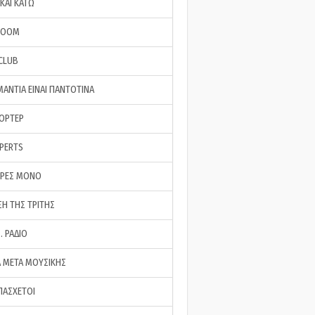
ΚΑΙ ΚΑΤΩ
ROOM
 CLUB
ΜΑΝΤΙΑ ΕΙΝΑΙ ΠΑΝΤΟΤΙΝΑ
ΠΟΡΤΕΡ
XPERTS
ΕΡΕΣ ΜΟΝΟ
ΣΗ ΤΗΣ ΤΡΙΤΗΣ
… ΡΑΔΙΟ
 ΜΕΤΑ ΜΟΥΣΙΚΗΣ
ΠΑΣΧΕΤΟΙ