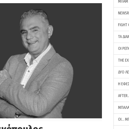
ΜΠΑΜ 
NEWS
FIGHT
ΤΑ ΔΙΑ
ΟΙ ΡΕ
THE E
ΔΥΟ Λ
Η ΕΦΕ
AFTER
ΜΠΑΛΑ
ΟΙ… Μ