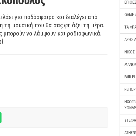
ακόπουλος
ΕΠΙΘΕ
GAME 
λάει για ποδόσφαιρο και διαλέγει από
 τη μουσική που θα σας φτιάξει τη μέρα.
ΤA «Π
ας μπορούν να λάμψουν και ραδιοφωνικά.
ΑΡΗΣ 
ί.
ΝΙΚΟΣ
ΜΑΝΩΛ
FAIR P
ΡΕΠΟΡ
ΗΧΟΓΡ
ΧΟΝΔ
ΣΤΕΦΑ
ATHEN