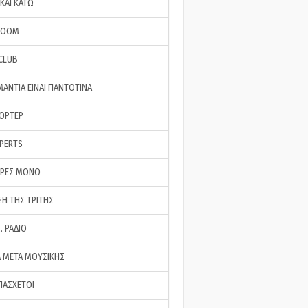
ΚΑΙ ΚΑΤΩ
ROOM
 CLUB
ΜΑΝΤΙΑ ΕΙΝΑΙ ΠΑΝΤΟΤΙΝΑ
ΠΟΡΤΕΡ
XPERTS
ΕΡΕΣ ΜΟΝΟ
ΣΗ ΤΗΣ ΤΡΙΤΗΣ
… ΡΑΔΙΟ
 ΜΕΤΑ ΜΟΥΣΙΚΗΣ
ΠΑΣΧΕΤΟΙ