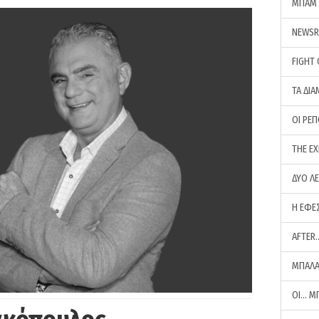
ΜΠΑΜ 
NEWS
FIGHT
ΤΑ ΔΙΑ
ΟΙ ΡΕ
THE E
ΔΥΟ Λ
Η ΕΦΕ
AFTER
ΜΠΑΛΑ
ΟΙ… Μ