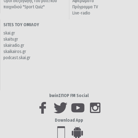
Όροι διεξαγωγής του ραδ/κού
Αφιερώματα
παιχνιδιού "Sport Quiz"
Πρόγραμμα TV
Live-radio
SITES ΤΟΥ ΟΜΙΛΟΥ
skai.gr
skaitv.gr
skairadio.gr
skaikairos.gr
podcast.skai.gr
bwinΣΠΟΡ FM Social
Download App