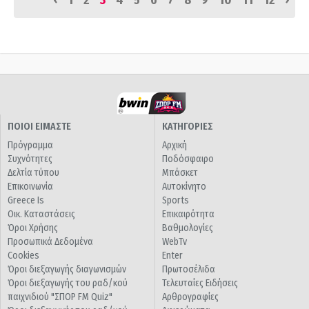
1
2
3
4
5
6
7
8
9
10
11
12
ΠΟΙΟΙ ΕΙΜΑΣΤΕ
ΚΑΤΗΓΟΡΙΕΣ
Πρόγραμμα
Αρχική
Συχνότητες
Ποδόσφαιρο
Δελτία τύπου
Μπάσκετ
Επικοινωνία
Αυτοκίνητο
Greece Is
Sports
Οικ. Καταστάσεις
Επικαιρότητα
Όροι Χρήσης
Βαθμολογίες
Προσωπικά Δεδομένα
WebTv
Cookies
Enter
Όροι διεξαγωγής διαγωνισμών
Πρωτοσέλιδα
Όροι διεξαγωγής του ραδ/κού
Τελευταίες Ειδήσεις
παιχνιδιού "ΣΠΟΡ FM Quiz"
Αρθρογραφίες