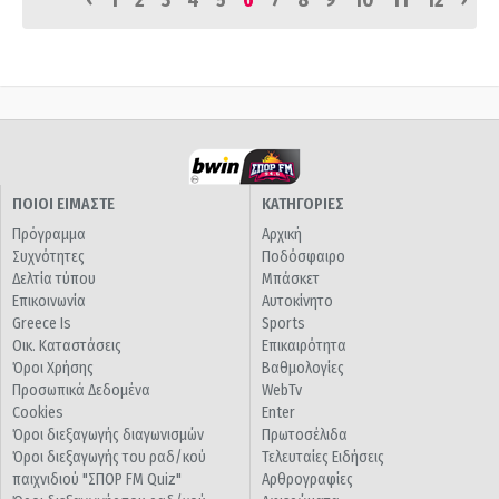
1
2
3
4
5
6
7
8
9
10
11
12
ΠΟΙΟΙ ΕΙΜΑΣΤΕ
ΚΑΤΗΓΟΡΙΕΣ
Πρόγραμμα
Αρχική
Συχνότητες
Ποδόσφαιρο
Δελτία τύπου
Μπάσκετ
Επικοινωνία
Αυτοκίνητο
Greece Is
Sports
Οικ. Καταστάσεις
Επικαιρότητα
Όροι Χρήσης
Βαθμολογίες
Προσωπικά Δεδομένα
WebTv
Cookies
Enter
Όροι διεξαγωγής διαγωνισμών
Πρωτοσέλιδα
Όροι διεξαγωγής του ραδ/κού
Τελευταίες Ειδήσεις
παιχνιδιού "ΣΠΟΡ FM Quiz"
Αρθρογραφίες