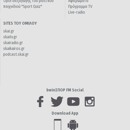
Όροι διεξαγωγής του ραδ/κού
Αφιερώματα
παιχνιδιού "Sport Quiz"
Πρόγραμμα TV
Live-radio
SITES ΤΟΥ ΟΜΙΛΟΥ
skai.gr
skaitv.gr
skairadio.gr
skaikairos.gr
podcast.skai.gr
bwinΣΠΟΡ FM Social
Download App