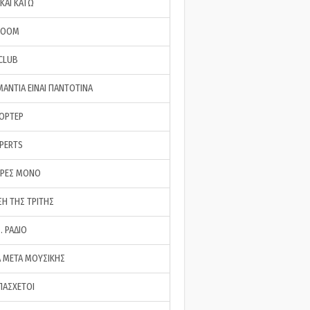
ΚΑΙ ΚΑΤΩ
ROOM
 CLUB
ΜΑΝΤΙΑ ΕΙΝΑΙ ΠΑΝΤΟΤΙΝΑ
ΠΟΡΤΕΡ
XPERTS
ΕΡΕΣ ΜΟΝΟ
ΣΗ ΤΗΣ ΤΡΙΤΗΣ
… ΡΑΔΙΟ
 ΜΕΤΑ ΜΟΥΣΙΚΗΣ
ΠΑΣΧΕΤΟΙ