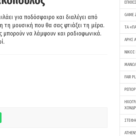
ακόπουλος
ΕΠΙΘΕ
GAME 
λάει για ποδόσφαιρο και διαλέγει από
 τη μουσική που θα σας φτιάξει τη μέρα.
ΤA «Π
ας μπορούν να λάμψουν και ραδιοφωνικά.
ΑΡΗΣ 
ί.
ΝΙΚΟΣ
ΜΑΝΩΛ
FAIR P
ΡΕΠΟΡ
ΗΧΟΓΡ
ΧΟΝΔ
ΣΤΕΦΑ
ATHEN