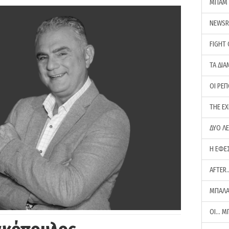
ΜΠΑΜ 
NEWS
FIGHT
ΤΑ ΔΙΑ
ΟΙ ΡΕ
THE E
ΔΥΟ Λ
Η ΕΦΕ
AFTER
ΜΠΑΛΑ
ΟΙ… Μ