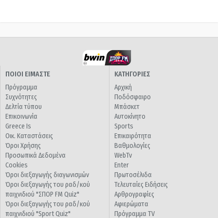
ΠΟΙΟΙ ΕΙΜΑΣΤΕ
ΚΑΤΗΓΟΡΙΕΣ
Πρόγραμμα
Αρχική
Συχνότητες
Ποδόσφαιρο
Δελτία τύπου
Μπάσκετ
Επικοινωνία
Αυτοκίνητο
Greece Is
Sports
Οικ. Καταστάσεις
Επικαιρότητα
Όροι Χρήσης
Βαθμολογίες
Προσωπικά Δεδομένα
WebTv
Cookies
Enter
Όροι διεξαγωγής διαγωνισμών
Πρωτοσέλιδα
Όροι διεξαγωγής του ραδ/κού
Τελευταίες Ειδήσεις
παιχνιδιού "ΣΠΟΡ FM Quiz"
Αρθρογραφίες
Όροι διεξαγωγής του ραδ/κού
Αφιερώματα
παιχνιδιού "Sport Quiz"
Πρόγραμμα TV