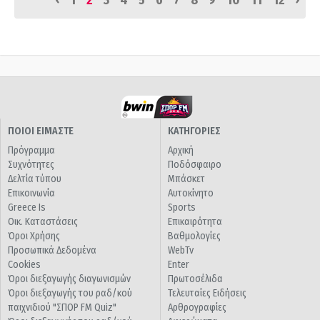
1
2
3
4
5
6
7
8
9
10
11
12
ΠΟΙΟΙ ΕΙΜΑΣΤΕ
ΚΑΤΗΓΟΡΙΕΣ
Πρόγραμμα
Αρχική
Συχνότητες
Ποδόσφαιρο
Δελτία τύπου
Μπάσκετ
Επικοινωνία
Αυτοκίνητο
Greece Is
Sports
Οικ. Καταστάσεις
Επικαιρότητα
Όροι Χρήσης
Βαθμολογίες
Προσωπικά Δεδομένα
WebTv
Cookies
Enter
Όροι διεξαγωγής διαγωνισμών
Πρωτοσέλιδα
Όροι διεξαγωγής του ραδ/κού
Τελευταίες Ειδήσεις
παιχνιδιού "ΣΠΟΡ FM Quiz"
Αρθρογραφίες