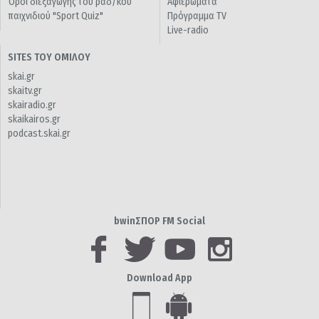
Όροι διεξαγωγής του ραδ/κού
Αφιερώματα
παιχνιδιού "Sport Quiz"
Πρόγραμμα TV
Live-radio
SITES ΤΟΥ ΟΜΙΛΟΥ
skai.gr
skaitv.gr
skairadio.gr
skaikairos.gr
podcast.skai.gr
bwinΣΠΟΡ FM Social
Download App