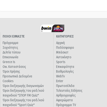
ΠΟΙΟΙ ΕΙΜΑΣΤΕ
ΚΑΤΗΓΟΡΙΕΣ
Πρόγραμμα
Αρχική
Συχνότητες
Ποδόσφαιρο
Δελτία τύπου
Μπάσκετ
Επικοινωνία
Αυτοκίνητο
Greece Is
Sports
Οικ. Καταστάσεις
Επικαιρότητα
Όροι Χρήσης
Βαθμολογίες
Προσωπικά Δεδομένα
WebTv
Cookies
Enter
Όροι διεξαγωγής διαγωνισμών
Πρωτοσέλιδα
Όροι διεξαγωγής του ραδ/κού
Τελευταίες Ειδήσεις
παιχνιδιού "ΣΠΟΡ FM Quiz"
Αρθρογραφίες
Όροι διεξαγωγής του ραδ/κού
Αφιερώματα
παιχνιδιού "Sport Quiz"
Πρόγραμμα TV