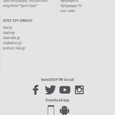
Όροι διεξαγωγής του ραδ/κού
Αφιερώματα
παιχνιδιού "Sport Quiz"
Πρόγραμμα TV
Live-radio
SITES ΤΟΥ ΟΜΙΛΟΥ
skai.gr
skaitv.gr
skairadio.gr
skaikairos.gr
podcast.skai.gr
bwinΣΠΟΡ FM Social
Download App