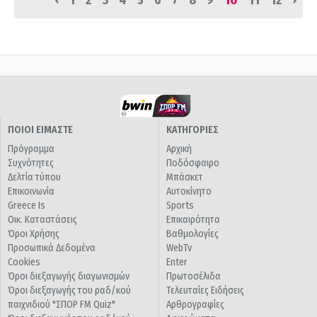
1
2
3
4
5
6
7
8
9
10
11
12
ΠΟΙΟΙ ΕΙΜΑΣΤΕ
ΚΑΤΗΓΟΡΙΕΣ
Πρόγραμμα
Αρχική
Συχνότητες
Ποδόσφαιρο
Δελτία τύπου
Μπάσκετ
Επικοινωνία
Αυτοκίνητο
Greece Is
Sports
Οικ. Καταστάσεις
Επικαιρότητα
Όροι Χρήσης
Βαθμολογίες
Προσωπικά Δεδομένα
WebTv
Cookies
Enter
Όροι διεξαγωγής διαγωνισμών
Πρωτοσέλιδα
Όροι διεξαγωγής του ραδ/κού
Τελευταίες Ειδήσεις
παιχνιδιού "ΣΠΟΡ FM Quiz"
Αρθρογραφίες