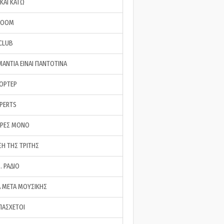
ΚΑΙ ΚΑΤΩ
ROOM
 CLUB
ΜΑΝΤΙΑ ΕΙΝΑΙ ΠΑΝΤΟΤΙΝΑ
ΠΟΡΤΕΡ
XPERTS
ΕΡΕΣ ΜΟΝΟ
ΣΗ ΤΗΣ ΤΡΙΤΗΣ
… ΡΑΔΙΟ
 ΜΕΤΑ ΜΟΥΣΙΚΗΣ
ΠΑΣΧΕΤΟΙ