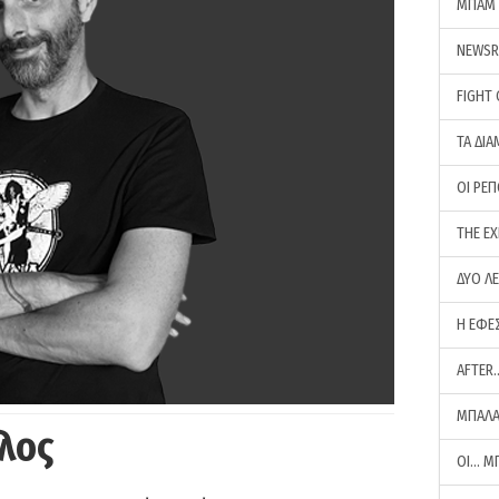
ΜΠΑΜ 
NEWS
FIGHT
ΤΑ ΔΙΑ
ΟΙ ΡΕ
THE E
ΔΥΟ Λ
Η ΕΦΕ
AFTER
ΜΠΑΛΑ
λος
ΟΙ… Μ