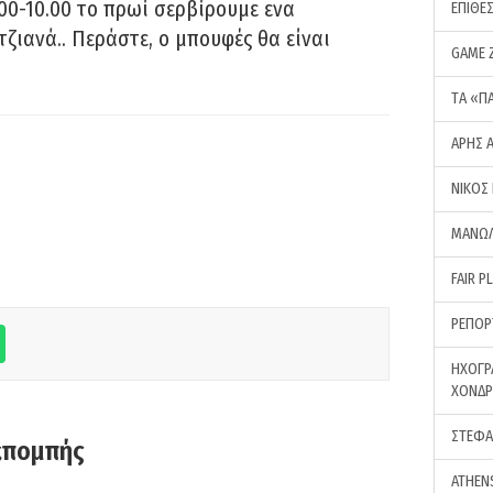
00-10.00 το πρωί σερβίρουμε ενα
ΕΠΙΘΕ
τζιανά.. Περάστε, ο μπουφές θα είναι
GAME 
ΤA «Π
ΑΡΗΣ 
ΝΙΚΟΣ
ΜΑΝΩΛ
FAIR P
ΡΕΠΟΡ
ΗΧΟΓΡ
ΧΟΝΔ
ΣΤΕΦΑ
κπομπής
ATHEN