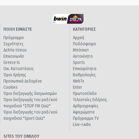
ΠΟΙΟΙ ΕΙΜΑΣΤΕ
ΚΑΤΗΓΟΡΙΕΣ
Πρόγραμμα
Αρχική
Συχνότητες
Ποδόσφαιρο
Δελτία τύπου
Μπάσκετ
Επικοινωνία
Αυτοκίνητο
Greece Is
Sports
Οικ. Καταστάσεις
Επικαιρότητα
Όροι Χρήσης
Βαθμολογίες
Προσωπικά Δεδομένα
WebTv
Cookies
Enter
Όροι διεξαγωγής διαγωνισμών
Πρωτοσέλιδα
Όροι διεξαγωγής του ραδ/κού
Τελευταίες Ειδήσεις
παιχνιδιού "ΣΠΟΡ FM Quiz"
Αρθρογραφίες
Όροι διεξαγωγής του ραδ/κού
Αφιερώματα
παιχνιδιού "Sport Quiz"
Πρόγραμμα TV
Live-radio
SITES ΤΟΥ ΟΜΙΛΟΥ