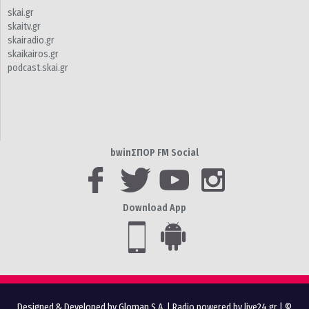
skai.gr
skaitv.gr
skairadio.gr
skaikairos.gr
podcast.skai.gr
bwinΣΠΟΡ FM Social
Download App
Designed & Developed by Gloman S.A.
|
Radio powered by live24.gr
| ©