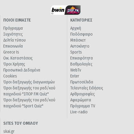
ΠΟΙΟΙ ΕΙΜΑΣΤΕ
ΚΑΤΗΓΟΡΙΕΣ
Πρόγραμμα
Αρχική
Συχνότητες
Ποδόσφαιρο
Δελτία τύπου
Μπάσκετ
Επικοινωνία
Αυτοκίνητο
Greece Is
Sports
Οικ. Καταστάσεις
Επικαιρότητα
Όροι Χρήσης
Βαθμολογίες
Προσωπικά Δεδομένα
WebTv
Cookies
Enter
Όροι διεξαγωγής διαγωνισμών
Πρωτοσέλιδα
Όροι διεξαγωγής του ραδ/κού
Τελευταίες Ειδήσεις
παιχνιδιού "ΣΠΟΡ FM Quiz"
Αρθρογραφίες
Όροι διεξαγωγής του ραδ/κού
Αφιερώματα
παιχνιδιού "Sport Quiz"
Πρόγραμμα TV
Live-radio
SITES ΤΟΥ ΟΜΙΛΟΥ
skai.gr