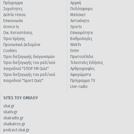
Πρόγραμμα
Αρχική
Συχνότητες
Ποδόσφαιρο
Δελτία τύπου
Μπάσκετ
Επικοινωνία
Αυτοκίνητο
Greece Is
Sports
Οικ. Καταστάσεις
Επικαιρότητα
Όροι Χρήσης
Βαθμολογίες
Προσωπικά Δεδομένα
WebTv
Cookies
Enter
Όροι διεξαγωγής διαγωνισμών
Πρωτοσέλιδα
Όροι διεξαγωγής του ραδ/κού
Τελευταίες Ειδήσεις
παιχνιδιού "ΣΠΟΡ FM Quiz"
Αρθρογραφίες
Όροι διεξαγωγής του ραδ/κού
Αφιερώματα
παιχνιδιού "Sport Quiz"
Πρόγραμμα TV
Live-radio
SITES ΤΟΥ ΟΜΙΛΟΥ
skai.gr
skaitv.gr
skairadio.gr
skaikairos.gr
podcast.skai.gr