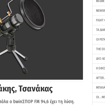
ΜΠΑΜ 
NEWS
FIGHT
ΤΑ ΔΙΑ
ΟΙ ΡΕ
THE E
ΔΥΟ Λ
Η ΕΦΕ
AFTER
άκης, Τσανάκας
ΜΠΑΛΑ
ΟΙ… Μ
πάλα ο bwinΣΠΟΡ FM 94,6 έχει τη λύση.