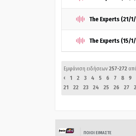
The Experts (21/1
The Experts (15/1
Εμφάνιση ειδήσεων
257-272
απ
‹
1
2
3
4
5
6
7
8
9
21
22
23
24
25
26
27
ΠΟΙΟΙ ΕΙΜΑΣΤΕ