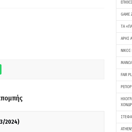
ΕΠΙΘΕ
GAME 
ΤA «Π
ΑΡΗΣ 
ΝΙΚΟΣ
ΜΑΝΩΛ
FAIR P
ΡΕΠΟΡ
κπομπής
ΗΧΟΓΡ
ΧΟΝΔ
ΣΤΕΦΑ
03/2024)
ATHEN