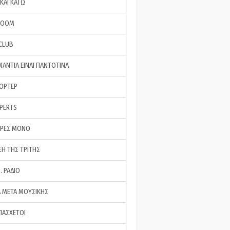
ΚΑΙ ΚΑΤΩ
ROOM
 CLUB
ΜΑΝΤΙΑ ΕΙΝΑΙ ΠΑΝΤΟΤΙΝΑ
ΠΟΡΤΕΡ
XPERTS
ΕΡΕΣ ΜΟΝΟ
ΣΗ ΤΗΣ ΤΡΙΤΗΣ
… ΡΑΔΙΟ
 ΜΕΤΑ ΜΟΥΣΙΚΗΣ
ΠΑΣΧΕΤΟΙ