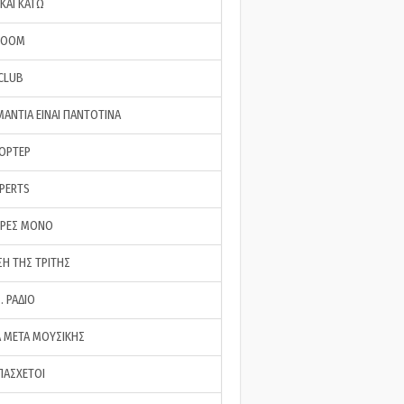
ΚΑΙ ΚΑΤΩ
ROOM
 CLUB
ΜΑΝΤΙΑ ΕΙΝΑΙ ΠΑΝΤΟΤΙΝΑ
ΠΟΡΤΕΡ
XPERTS
ΕΡΕΣ ΜΟΝΟ
ΣΗ ΤΗΣ ΤΡΙΤΗΣ
… ΡΑΔΙΟ
 ΜΕΤΑ ΜΟΥΣΙΚΗΣ
ΠΑΣΧΕΤΟΙ