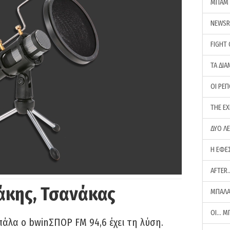
ΜΠΑΜ 
NEWS
FIGHT
ΤΑ ΔΙΑ
ΟΙ ΡΕ
THE E
ΔΥΟ Λ
Η ΕΦΕ
AFTER
άκης, Τσανάκας
ΜΠΑΛΑ
ΟΙ… Μ
πάλα ο bwinΣΠΟΡ FM 94,6 έχει τη λύση.