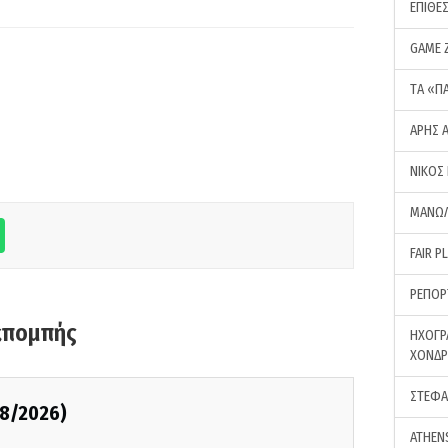
ΕΠΙΘΕ
GAME 
ΤA «Π
ΑΡΗΣ 
ΝΙΚΟΣ
ΜΑΝΩΛ
FAIR P
ΡΕΠΟΡ
κπομπής
ΗΧΟΓΡ
ΧΟΝΔ
ΣΤΕΦΑ
08/2026)
ATHEN