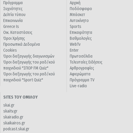
Πρόγραμμα
Αρχική
Συχνότητες
Ποδόσφαιρο
Δελτία τύπου
Μπάσκετ
Επικοινωνία
Αυτοκίνητο
Greece Is
Sports
Οικ. Καταστάσεις
Επικαιρότητα
Όροι Χρήσης
Βαθμολογίες
Προσωπικά Δεδομένα
WebTv
Cookies
Enter
Όροι διεξαγωγής διαγωνισμών
Πρωτοσέλιδα
Όροι διεξαγωγής του ραδ/κού
Τελευταίες Ειδήσεις
παιχνιδιού "ΣΠΟΡ FM Quiz"
Αρθρογραφίες
Όροι διεξαγωγής του ραδ/κού
Αφιερώματα
παιχνιδιού "Sport Quiz"
Πρόγραμμα TV
Live-radio
SITES ΤΟΥ ΟΜΙΛΟΥ
skai.gr
skaitv.gr
skairadio.gr
skaikairos.gr
podcast.skai.gr