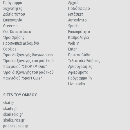
Πρόγραμμα
Αρχική
Συχνότητες
Ποδόσφαιρο
Δελτία τύπου
Μπάσκετ
Επικοινωνία
Αυτοκίνητο
Greece Is
Sports
Οικ. Καταστάσεις
Επικαιρότητα
Όροι Χρήσης
Βαθμολογίες
Προσωπικά Δεδομένα
WebTv
Cookies
Enter
Όροι διεξαγωγής διαγωνισμών
Πρωτοσέλιδα
Όροι διεξαγωγής του ραδ/κού
Τελευταίες Ειδήσεις
παιχνιδιού "ΣΠΟΡ FM Quiz"
Αρθρογραφίες
Όροι διεξαγωγής του ραδ/κού
Αφιερώματα
παιχνιδιού "Sport Quiz"
Πρόγραμμα TV
Live-radio
SITES ΤΟΥ ΟΜΙΛΟΥ
skai.gr
skaitv.gr
skairadio.gr
skaikairos.gr
podcast.skai.gr