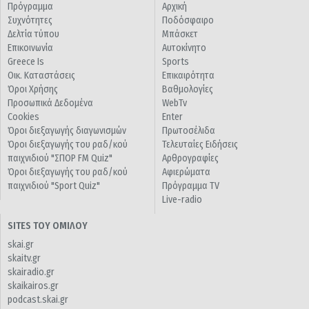
Πρόγραμμα
Αρχική
Συχνότητες
Ποδόσφαιρο
Δελτία τύπου
Μπάσκετ
Επικοινωνία
Αυτοκίνητο
Greece Is
Sports
Οικ. Καταστάσεις
Επικαιρότητα
Όροι Χρήσης
Βαθμολογίες
Προσωπικά Δεδομένα
WebTv
Cookies
Enter
Όροι διεξαγωγής διαγωνισμών
Πρωτοσέλιδα
Όροι διεξαγωγής του ραδ/κού
Τελευταίες Ειδήσεις
παιχνιδιού "ΣΠΟΡ FM Quiz"
Αρθρογραφίες
Όροι διεξαγωγής του ραδ/κού
Αφιερώματα
παιχνιδιού "Sport Quiz"
Πρόγραμμα TV
Live-radio
SITES ΤΟΥ ΟΜΙΛΟΥ
skai.gr
skaitv.gr
skairadio.gr
skaikairos.gr
podcast.skai.gr