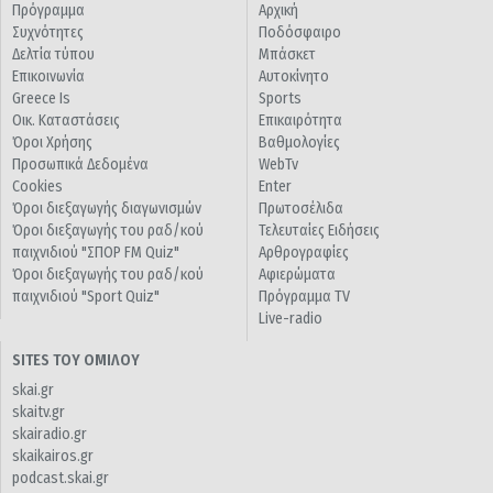
Πρόγραμμα
Αρχική
Συχνότητες
Ποδόσφαιρο
Δελτία τύπου
Μπάσκετ
Επικοινωνία
Αυτοκίνητο
Greece Is
Sports
Οικ. Καταστάσεις
Επικαιρότητα
Όροι Χρήσης
Βαθμολογίες
Προσωπικά Δεδομένα
WebTv
Cookies
Enter
Όροι διεξαγωγής διαγωνισμών
Πρωτοσέλιδα
Όροι διεξαγωγής του ραδ/κού
Τελευταίες Ειδήσεις
παιχνιδιού "ΣΠΟΡ FM Quiz"
Αρθρογραφίες
Όροι διεξαγωγής του ραδ/κού
Αφιερώματα
παιχνιδιού "Sport Quiz"
Πρόγραμμα TV
Live-radio
SITES ΤΟΥ ΟΜΙΛΟΥ
skai.gr
skaitv.gr
skairadio.gr
skaikairos.gr
podcast.skai.gr