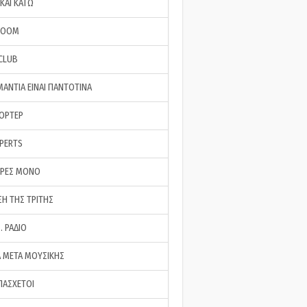
ΚΑΙ ΚΑΤΩ
ROOM
 CLUB
ΜΑΝΤΙΑ ΕΙΝΑΙ ΠΑΝΤΟΤΙΝΑ
ΠΟΡΤΕΡ
XPERTS
ΕΡΕΣ ΜΟΝΟ
ΣΗ ΤΗΣ ΤΡΙΤΗΣ
… ΡΑΔΙΟ
 ΜΕΤΑ ΜΟΥΣΙΚΗΣ
ΠΑΣΧΕΤΟΙ