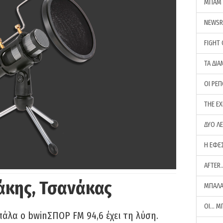
ΜΠΑΜ 
NEWS
FIGHT
ΤΑ ΔΙΑ
ΟΙ ΡΕ
THE E
ΔΥΟ Λ
Η ΕΦΕ
AFTER
άκης, Τσανάκας
ΜΠΑΛΑ
ΟΙ… Μ
πάλα ο bwinΣΠΟΡ FM 94,6 έχει τη λύση.