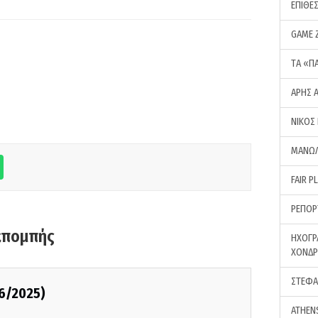
ΕΠΙΘΕ
GAME 
ΤA «Π
ΑΡΗΣ 
ΝΙΚΟΣ
ΜΑΝΩΛ
FAIR P
ΡΕΠΟΡ
κπομπής
ΗΧΟΓΡ
ΧΟΝΔ
ΣΤΕΦΑ
06/2025)
ATHEN