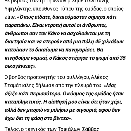
Εκ μέρους των ηττημένων μίλησε ο Αντώνης
Υψηλάντης, υπεύθυνος Τύπου της ομάδας, ο οποίος
είπε: «
Όπως είδατε, δικαιούμασταν σήμερα κάτι
παραπάνω. Είναι ντροπή αυτοί οι άνθρωποι,
άνθρωποι σαν τον Κάκο να ασχολούνται με τη
διαιτησία και να στερούν από μια πόλη 45 χιλιάδων
κατοίκων το δικαίωμα να πανηγυρίσει. Θα
κινηθούμε νομικά, ο Κάκος στέρησε το ψωμί από 35
οικογένειες
».
Ο βοηθός προπονητής του συλλόγου, Αλέκος
Σταμάτιαλης δήλωσε από την πλευρά του: «
Μας
άξιζε κάτι περισσότερο. Ο κόσμος της ομάδας ήταν
καταπληκτικός. Η αίσθησή μου είναι ότι ήταν χέρι,
αλλά δεν μπορώ να μιλήσω με σιγουριά, αφού δεν
έχω δει τη φάση στο βίντεο
».
Τέλος, ο τεχνικός των Τρικάλων, Σάββας