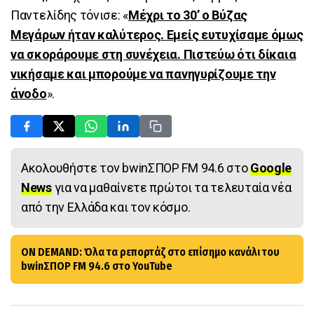
Παντελίδης τόνισε: «
Μέχρι το 30’ ο Βύζας
Μεγάρων ήταν καλύτερος. Εμείς ευτυχίσαμε όμως
να σκοράρουμε στη συνέχεια. Πιστεύω ότι δίκαια
νικήσαμε και μπορούμε να πανηγυρίζουμε την
άνοδο
».
Ακολουθήστε τον bwinΣΠΟΡ FM 94.6 στο
Google
News
για να μαθαίνετε πρώτοι τα τελευταία νέα
από την Ελλάδα και τον κόσμο.
ON DEMAND: Όλα τα ρεπορτάζ στο επίσημο κανάλι του
bwinΣΠΟΡ FM 94.6 στο YouTube