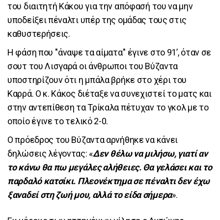
του διαιτητή Κάκου για την απόφασή του να μην
υποδείξει πέναλτι υπέρ της ομάδας τους στις
καθυστερήσεις.
Η φάση που ''άναψε τα αίματα'' έγινε στο 91’, όταν σε
σουτ του Λισγαρά οι άνθρωποι του Βύζαντα
υποστηρίζουν ότι η μπάλα βρήκε στο χέρι του
Καρρά. Ο κ. Κάκος διέταξε να συνεχιστεί το ματς και
στην αντεπίθεση τα Τρίκαλα πέτυχαν το γκολ με το
οποίο έγινε το τελικό 2-0.
Ο πρόεδρος του Βύζαντα αρνήθηκε να κάνει
δηλώσεις λέγοντας: «
Δεν θέλω να μιλήσω, γιατί αν
το κάνω θα πω μεγάλες αλήθειες. Θα γελάσει και το
παρδαλό κατσίκι. Πλεονέκτημα σε πέναλτι δεν έχω
ξαναδεί στη ζωή μου, αλλά το είδα σήμερα
».