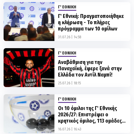
Γ' Εθνική: Πραγματοποιήθηκε
η κλήρωση - Το πλήρες
πρόγραμμα των 10 ομίλων
31.07.26 | 14:58
Γ' ΕΘΝΙΚΗ
Αναβάθμιση για την
Παναχαϊκή, έφερε ξανά στην
Ελλάδα τον Αντίλ Ναμπί!
25.07.26 | 18:15
Γ' ΕΘΝΙΚΗ
Οι 10 όμιλοι της Γ' Εθνικής
2026/27: Επιστρέφει ο
κρητικός όμιλος, 113 ομάδες
στο νέο πρωτάθλημα
16.07.26 | 16:43
Γ' ΕΘΝΙΚΗ