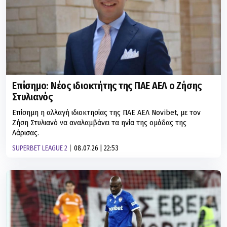
Επίσημο: Νέος ιδιοκτήτης της ΠΑΕ ΑΕΛ ο Ζήσης
Στυλιανός
Επίσημη η αλλαγή ιδιοκτησίας της ΠΑΕ ΑΕΛ Novibet, με τον
Ζήση Στυλιανό να αναλαμβάνει τα ηνία της ομάδας της
Λάρισας.
SUPERBET LEAGUE 2
08.07.26 | 22:53