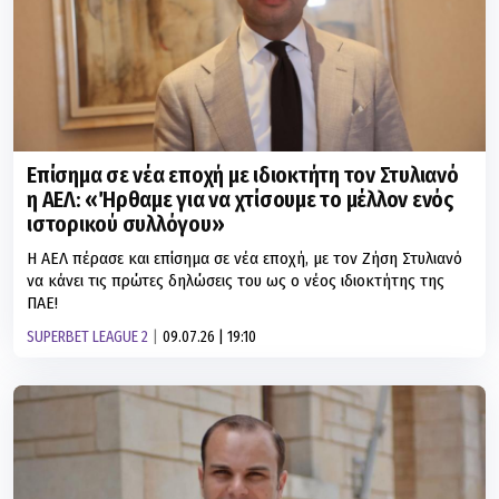
Επίσημα σε νέα εποχή με ιδιοκτήτη τον Στυλιανό
η ΑΕΛ: «Ήρθαμε για να χτίσουμε το μέλλον ενός
ιστορικού συλλόγου»
Η ΑΕΛ πέρασε και επίσημα σε νέα εποχή, με τον Ζήση Στυλιανό
να κάνει τις πρώτες δηλώσεις του ως ο νέος ιδιοκτήτης της
ΠΑΕ!
SUPERBET LEAGUE 2
09.07.26 | 19:10