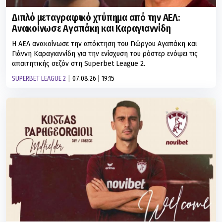
Διπλό μεταγραφικό χτύπημα από την ΑΕΛ:
Ανακοίνωσε Αγαπάκη και Καραγιαννίδη
Η ΑΕΛ ανακοίνωσε την απόκτηση του Γιώργου Αγαπάκη και
Γιάννη Καραγιαννίδη για την ενίσχυση του ρόστερ ενόψει τις
απαιτητικής σεζόν στη Superbet League 2.
SUPERBET LEAGUE 2
07.08.26 | 19:15