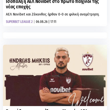
Ισόπαλη η ΑΕΛ Novibet στο πρώτο παιχνίδι της
νέας εποχής
ΑΕΛ Novibet και Ζάκυνθος ήρθαν 0-0 σε φιλική αναμέτρηση.
SUPERBET LEAGUE 2
06.08.26 | 17:11