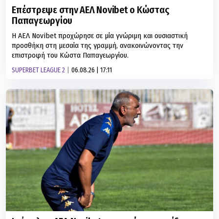
Επέστρεψε στην ΑΕΛ Novibet ο Κώστας
Παπαγεωργίου
Η ΑΕΛ Novibet προχώρησε σε μία γνώριμη και ουσιαστική
προσθήκη στη μεσαία της γραμμή, ανακοινώνοντας την
επιστροφή του Κώστα Παπαγεωργίου.
SUPERBET LEAGUE 2
06.08.26 | 17:11