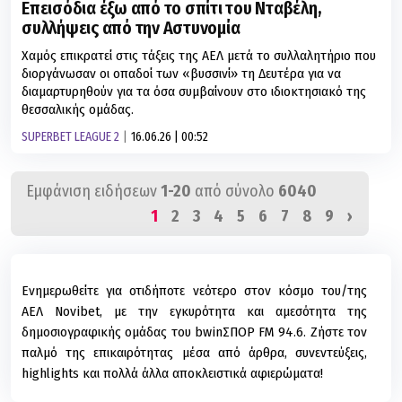
Επεισόδια έξω από το σπίτι του Νταβέλη,
συλλήψεις από την Αστυνομία
Χαμός επικρατεί στις τάξεις της ΑΕΛ μετά το συλλαλητήριο που
διοργάνωσαν οι οπαδοί των «βυσσινί» τη Δευτέρα για να
διαμαρτυρηθούν για τα όσα συμβαίνουν στο ιδιοκτησιακό της
θεσσαλικής ομάδας.
SUPERBET LEAGUE 2
16.06.26 | 00:52
Εμφάνιση ειδήσεων
1-20
από σύνολο
6040
1
2
3
4
5
6
7
8
9
›
Ενημερωθείτε για οτιδήποτε νεότερο στον κόσμο του/της
ΑΕΛ Novibet, με την εγκυρότητα και αμεσότητα της
δημοσιογραφικής ομάδας του bwinΣΠΟΡ FM 94.6. Ζήστε τον
παλμό της επικαιρότητας μέσα από άρθρα, συνεντεύξεις,
highlights και πολλά άλλα αποκλειστικά αφιερώματα!