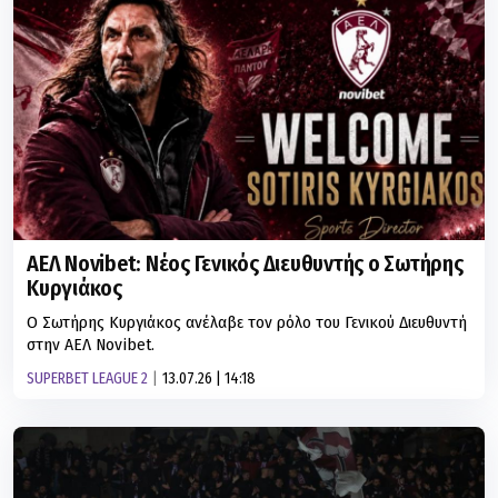
ΑΕΛ Novibet: Νέος Γενικός Διευθυντής ο Σωτήρης
Κυργιάκος
Ο Σωτήρης Κυργιάκος ανέλαβε τον ρόλο του Γενικού Διευθυντή
στην ΑΕΛ Novibet.
SUPERBET LEAGUE 2
13.07.26 | 14:18