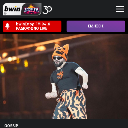
bwinΣπορ FM 94.6
ΕΙΔΗΣΕΙΣ
ΡΑΔΙΟΦΩΝΟ
LIVE
GOSSIP