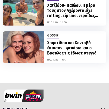
Χατζίδου- Παύλου: Η μέρα
τους στον Αχέροντα είχε
rafting, zip line, νεράϊδες
και...σαύρες
05.08.26 | 18:46
GOSSIP
Χρηστίδου και Κοντοβά
έπιασαν... φτυάρια και ο
Βασάλος τις έδωσε στεγνά
05.08.26 | 16:47