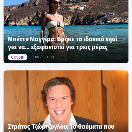
Μπέττυ Μαγγίρα: Βρήκε το ιδανικό νησί
για να... εξαφανιστεί για τρεις μέρες
GOSSIP
06.08.26 | 17:50
Στράτος Τζώρτζογλου: Τα θαύματα που