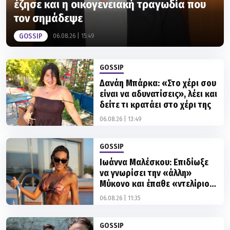
έζησε και η οικογενειακή τραγωδία που
τον σημάδεψε
GOSSIP
06.08.26 | 15:49
GOSSIP
Δανάη Μπάρκα: «Στο χέρι σου
είναι να αδυνατίσεις», λέει και
δείτε τι κρατάει στο χέρι της
06.08.26 | 13:49
GOSSIP
Ιωάννα Μαλέσκου: Επιδίωξε
να γνωρίσει την «άλλη»
Μύκονο και έπαθε «ντελίριο»
με το... μπρόκολο
06.08.26 | 11:35
GOSSIP