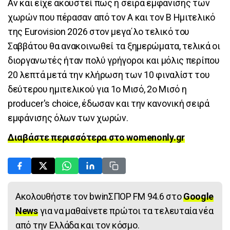
Αν και είχε ακουστεί πως η σειρά εμφάνισης των
χωρών που πέρασαν από τον A και τον B Ημιτελικό
της Eurovision 2026 στον μεγα΄λο τελικό του
Σαββάτου θα ανακοινωθεί τα ξημερώματα, τελικά οι
διοργανωτές ήταν πολύ γρήγοροι και μόλις περίπου
20 λεπτά μετά την κλήρωση των 10 φιναλίστ του
δεύτερου ημιτελικού για 1o Μισό, 2ο Μισό η
producer's choice, έδωσαν και την κανονική σειρά
εμφάνισης όλων των χωρών.
Διαβάστε περισσότερα στο womenonly.gr
Ακολουθήστε τον bwinΣΠΟΡ FM 94.6 στο
Google
News
για να μαθαίνετε πρώτοι τα τελευταία νέα
από την Ελλάδα και τον κόσμο.