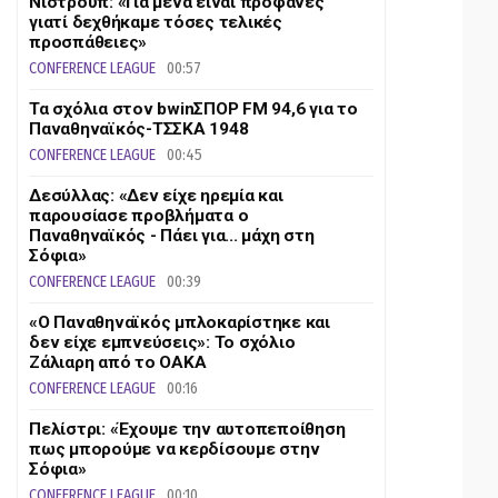
Νίστρουπ: «Για μένα είναι προφανές
γιατί δεχθήκαμε τόσες τελικές
προσπάθειες»
CONFERENCE LEAGUE
00:57
Τα σχόλια στον bwinΣΠΟΡ FM 94,6 για το
Παναθηναϊκός-ΤΣΣΚΑ 1948
CONFERENCE LEAGUE
00:45
Δεσύλλας: «Δεν είχε ηρεμία και
παρουσίασε προβλήματα ο
Παναθηναϊκός - Πάει για... μάχη στη
Σόφια»
CONFERENCE LEAGUE
00:39
«Ο Παναθηναϊκός μπλοκαρίστηκε και
δεν είχε εμπνεύσεις»: Το σχόλιο
Ζάλιαρη από το ΟΑΚΑ
CONFERENCE LEAGUE
00:16
Πελίστρι: «Έχουμε την αυτοπεποίθηση
πως μπορούμε να κερδίσουμε στην
Σόφια»
CONFERENCE LEAGUE
00:10