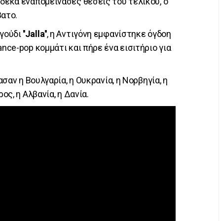
 δέκα εναπομείνασες θέσεις του τελικού, ο
βατο.
αγούδι
''Jalla''
, η Αντιγόνη εμφανίστηκε όγδοη
ance-pop κομμάτι και πήρε ένα εισιτήριο για
ασαν η Βουλγαρία, η Ουκρανία, η Νορβηγία, η
ος, η Αλβανία, η Δανία.