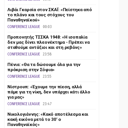
Λιβάι Γκαρσία στον ΣΚΑΪ: «Πείστηκα από
το πλάνο και τους στόχους του
Παναθηναϊκού»
CONFERENCE LEAGUE
00:03
Προπονητής ΤΣΣΚΑ 1948: «Η ισοπαλία
δεν μας δίνει πλεονέκτημα - Πρέπει να
σταθούμε αντάξιοι και στη ρεβάνς»
CONFERENCE LEAGUE
23:58
Πένια: «Θα τα δώσουμε όλα για την
πρόκριση στην Σόφια»
CONFERENCE LEAGUE
23:55
Νίστρουπ: «Έχουμε την πίεση, αλλά
πάμε για τη νίκη, δεν υπάρχει κάτι άλλο
για μας»
CONFERENCE LEAGUE
23:47
Νικολογιάννης: «Κακό αποτέλεσμα και
κακή εικόνα μετά το 30’ ο
Παναθηναϊκός»