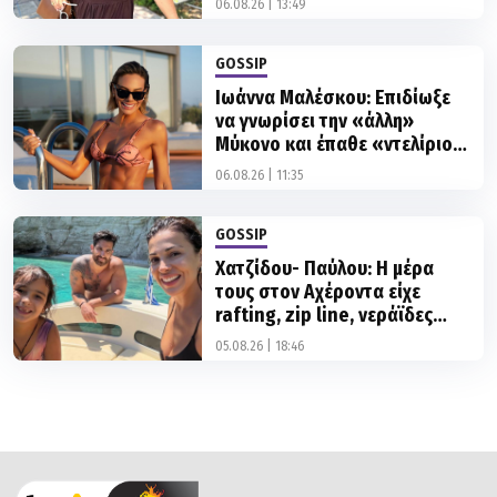
06.08.26 | 13:49
GOSSIP
Ιωάννα Μαλέσκου: Επιδίωξε
να γνωρίσει την «άλλη»
Μύκονο και έπαθε «ντελίριο»
με το... μπρόκολο
06.08.26 | 11:35
GOSSIP
Χατζίδου- Παύλου: Η μέρα
τους στον Αχέροντα είχε
rafting, zip line, νεράϊδες
και...σαύρες
05.08.26 | 18:46