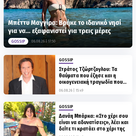
Μπέττυ Μαγγίρα: Βρήκε το ιδανικό νησί
για να... εξαφανιστεί για τρεις μέρες
GOSSIP
06.08.26 | 17:50
GOSSIP
Στράτος Τζώρτζογλου: Τα
θαύματα που έζησε και η
οικογενειακή τραγωδία που
τον σημάδεψε
06.08.26 | 15:49
GOSSIP
Δανάη Μπάρκα: «Στο χέρι σου
είναι να αδυνατίσεις», λέει και
δείτε τι κρατάει στο χέρι της