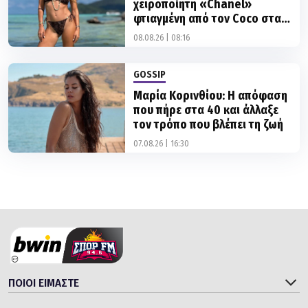
χειροποίητη «Chanel»
φτιαγμένη από τον Coco στα
Bora Bora
08.08.26 | 08:16
GOSSIP
Μαρία Κορινθίου: Η απόφαση
που πήρε στα 40 και άλλαξε
τον τρόπο που βλέπει τη ζωή
07.08.26 | 16:30
ΠΟΙΟΙ ΕΙΜΑΣΤΕ