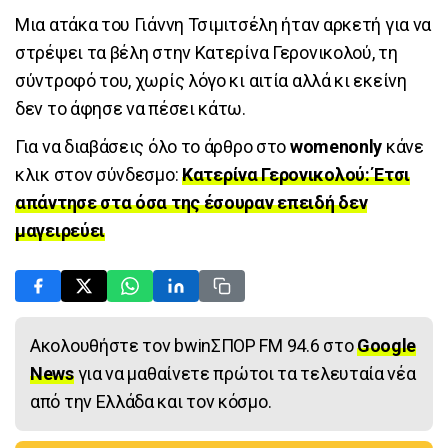
Μια ατάκα του Γιάννη Τσιμιτσέλη ήταν αρκετή για να
στρέψει τα βέλη στην Κατερίνα Γερονικολού, τη
σύντροφό του, χωρίς λόγο κι αιτία αλλά κι εκείνη
δεν το άφησε να πέσει κάτω.
Για να διαβάσεις όλο το άρθρο στο
womenonly
κάνε
κλικ στον σύνδεσμο:
Κατερίνα Γερονικολού: Έτσι
απάντησε στα όσα της έσουραν επειδή δεν
μαγειρεύει
Ακολουθήστε τον bwinΣΠΟΡ FM 94.6 στο
Google
News
για να μαθαίνετε πρώτοι τα τελευταία νέα
από την Ελλάδα και τον κόσμο.