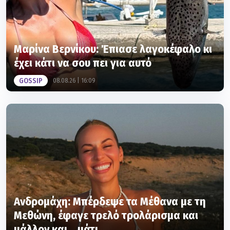
Μαρίνα Βερνίκου: Έπιασε λαγοκέφαλο κι
έχει κάτι να σου πει για αυτό
GOSSIP
08.08.26 | 16:09
Ανδρομάχη: Μπέρδεψε τα Μέθανα με τη
Μεθώνη, έφαγε τρελό τρολάρισμα και
μάλλον και... μάτι...