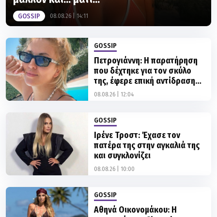
GOSSIP
08.08.26 | 14:11
GOSSIP
Πετρογιάννη: Η παρατήρηση
που δέχτηκε για τον σκύλο
της, έφερε επική αντίδραση
που μας γονάτισε
08.08.26 | 12:04
GOSSIP
Ιρένε Τροστ: Έχασε τον
πατέρα της στην αγκαλιά της
και συγκλονίζει
08.08.26 | 10:00
GOSSIP
Αθηνά Οικονομάκου: Η