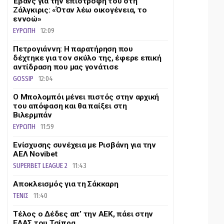
Έβανς για την επιστροφή του στη
Ζάλγκιρις: «Όταν λέω οικογένεια, το
εννοώ»
ΕΥΡΩΠΗ
12:09
Πετρογιάννη: Η παρατήρηση που
δέχτηκε για τον σκύλο της, έφερε επική
αντίδραση που μας γονάτισε
GOSSIP
12:04
Ο Μπολομπόι μένει πιστός στην αρχική
του απόφαση και θα παίξει στη
Βιλερμπάν
ΕΥΡΩΠΗ
11:59
Ενίσχυσης συνέχεια με Ρισβάνη για την
ΑΕΛ Novibet
SUPERBET LEAGUE 2
11:43
Αποκλεισμός για τη Σάκκαρη
ΤΕΝΙΣ
11:40
Τέλος ο Δέδες απ’ την ΑΕΚ, πάει στην
ΕΛΑΣ του Τσίπρα