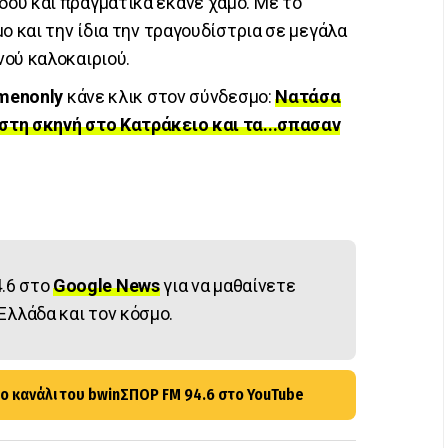
ου και πραγματικά έκανε χαμό. Με το
ο και την ίδια την τραγουδίστρια σε μεγάλα
ού καλοκαιριού.
menonly
κάνε κλικ στον σύνδεσμο:
Νατάσα
στη σκηνή στο Κατράκειο και τα...σπασαν
.6 στο
Google News
για να μαθαίνετε
Ελλάδα και τον κόσμο.
ο κανάλι του bwinΣΠΟΡ FM 94.6 στο YouTube