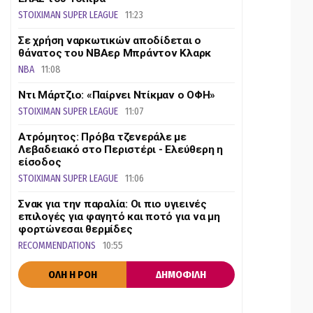
STOIXIMAN SUPER LEAGUE
11:23
Σε χρήση ναρκωτικών αποδίδεται ο
θάνατος του ΝΒΑερ Μπράντον Κλαρκ
NBA
11:08
Ντι Μάρτζιο: «Παίρνει Ντίκμαν ο ΟΦΗ»
STOIXIMAN SUPER LEAGUE
11:07
Ατρόμητος: Πρόβα τζενεράλε με
Λεβαδειακό στο Περιστέρι - Ελεύθερη η
είσοδος
STOIXIMAN SUPER LEAGUE
11:06
Σνακ για την παραλία: Οι πιο υγιεινές
επιλογές για φαγητό και ποτό για να μη
φορτώνεσαι θερμίδες
RECOMMENDATIONS
10:55
ΟΛΗ Η ΡΟΗ
ΔΗΜΟΦΙΛΗ