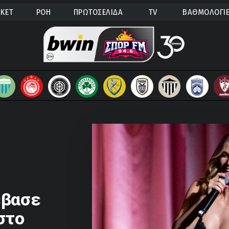
ΚΕΤ
ΡΟΗ
ΠΡΩΤΟΣΕΛΙΔΑ
TV
ΒΑΘΜΟΛΟΓΙ
έβασε
στο