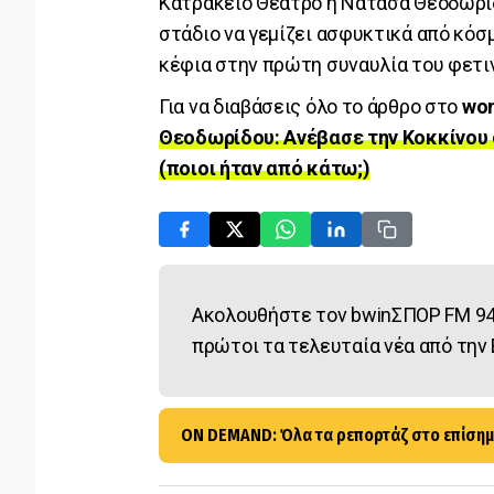
Κατράκειο Θέατρο η Νατάσα Θεοδωρίδ
στάδιο να γεμίζει ασφυκτικά από κόσμ
κέφια στην πρώτη συναυλία του φετιν
Για να διαβάσεις όλο το άρθρο στο
wo
Θεοδωρίδου: Ανέβασε την Κοκκίνου 
(ποιοι ήταν από κάτω;)
Ακολουθήστε τον bwinΣΠΟΡ FM 94
πρώτοι τα τελευταία νέα από την 
ON DEMAND: Όλα τα ρεπορτάζ στο επίσημ