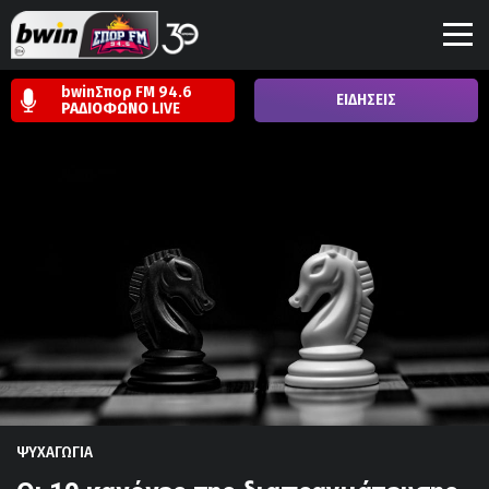
bwinΣπορ FM 94.6
ΕΙΔΗΣΕΙΣ
ΡΑΔΙΟΦΩΝΟ
LIVE
ΨΥΧΑΓΩΓΙΑ