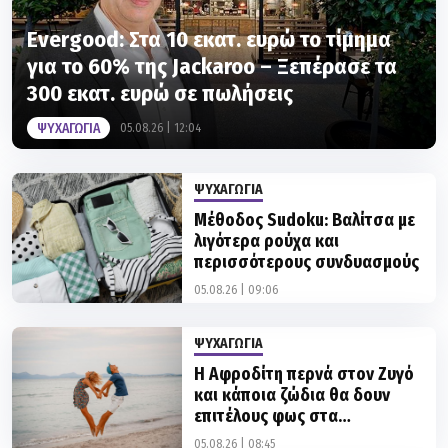
Evergood: Στα 10 εκατ. ευρώ το τίμημα
για το 60% της Jackaroo – Ξεπέρασε τα
300 εκατ. ευρώ σε πωλήσεις
ΨΥΧΑΓΩΓΙΑ
05.08.26 | 12:04
ΨΥΧΑΓΩΓΙΑ
Mέθοδος Sudoku: Βαλίτσα με
λιγότερα ρούχα και
περισσότερους συνδυασμούς
05.08.26 | 09:06
ΨΥΧΑΓΩΓΙΑ
Η Αφροδίτη περνά στον Ζυγό
και κάποια ζώδια θα δουν
επιτέλους φως στα
αισθηματικά τους
05.08.26 | 08:45