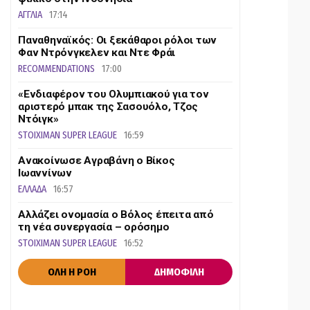
ΑΓΓΛΙΑ
17:14
Παναθηναϊκός: Οι ξεκάθαροι ρόλοι των
Φαν Ντρόνγκελεν και Ντε Φράι
RECOMMENDATIONS
17:00
«Ενδιαφέρον του Ολυμπιακού για τον
αριστερό μπακ της Σασουόλο, Τζος
Ντόιγκ»
STOIXIMAN SUPER LEAGUE
16:59
Ανακοίνωσε Αγραβάνη ο Βίκος
Ιωαννίνων
ΕΛΛΑΔΑ
16:57
Αλλάζει ονομασία ο Βόλος έπειτα από
τη νέα συνεργασία – ορόσημο
STOIXIMAN SUPER LEAGUE
16:52
ΟΛΗ Η ΡΟΗ
ΔΗΜΟΦΙΛΗ