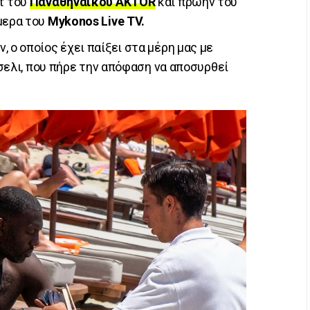
τ του
Παναθηναϊκού AKTOR
και πρώην του
μερα του
Mykonos Live TV.
 ο οποίος έχει παίξει στα μέρη μας με
Βέσελι, που πήρε την απόφαση να αποσυρθεί