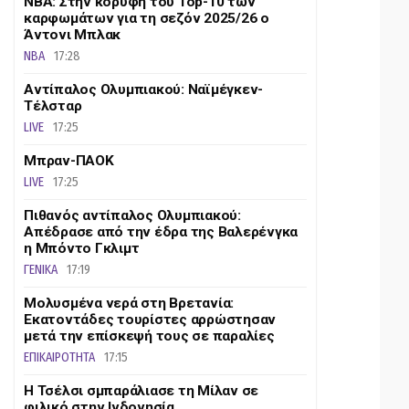
ΝΒΑ: Στην κορυφή του Top-10 των
καρφωμάτων για τη σεζόν 2025/26 ο
Άντονι Μπλακ
NBA
17:28
Αντίπαλος Ολυμπιακού: Ναϊμέγκεν-
Τέλσταρ
LIVE
17:25
Μπραν-ΠΑΟΚ
LIVE
17:25
Πιθανός αντίπαλος Ολυμπιακού:
Απέδρασε από την έδρα της Βαλερένγκα
η Μπόντο Γκλιμτ
ΓΕΝΙΚΑ
17:19
Μολυσμένα νερά στη Βρετανία:
Εκατοντάδες τουρίστες αρρώστησαν
μετά την επίσκεψή τους σε παραλίες
ΕΠΙΚΑΙΡΟΤΗΤΑ
17:15
Η Τσέλσι σμπαράλιασε τη Μίλαν σε
φιλικό στην Ινδονησία