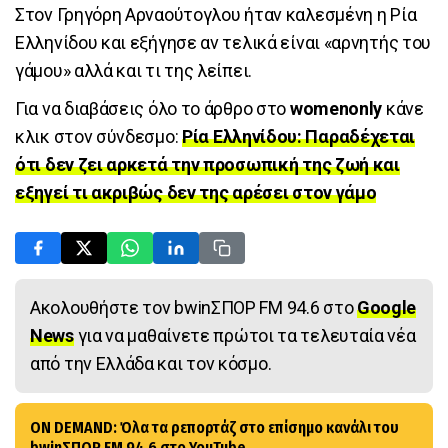
Στον Γρηγόρη Αρναούτογλου ήταν καλεσμένη η Ρία
Ελληνίδου και εξήγησε αν τελικά είναι «αρνητής του
γάμου» αλλά και τι της λείπει.
Για να διαβάσεις όλο το άρθρο στο
womenonly
κάνε
κλικ στον σύνδεσμο:
Ρία Ελληνίδου: Παραδέχεται
ότι δεν ζει αρκετά την προσωπική της ζωή και
εξηγεί τι ακριβώς δεν της αρέσει στον γάμο
Ακολουθήστε τον bwinΣΠΟΡ FM 94.6 στο
Google
News
για να μαθαίνετε πρώτοι τα τελευταία νέα
από την Ελλάδα και τον κόσμο.
ON DEMAND: Όλα τα ρεπορτάζ στο επίσημο κανάλι του
bwinΣΠΟΡ FM 94.6 στο YouTube