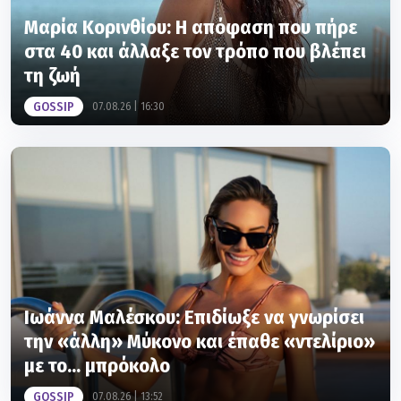
Μαρία Κορινθίου: Η απόφαση που πήρε
στα 40 και άλλαξε τον τρόπο που βλέπει
τη ζωή
GOSSIP
07.08.26 | 16:30
Ιωάννα Μαλέσκου: Επιδίωξε να γνωρίσει
την «άλλη» Μύκονο και έπαθε «ντελίριο»
με το... μπρόκολο
GOSSIP
07.08.26 | 13:52