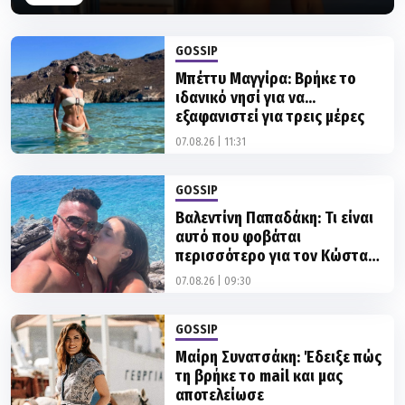
GOSSIP
Μπέττυ Μαγγίρα: Βρήκε το
ιδανικό νησί για να...
εξαφανιστεί για τρεις μέρες
07.08.26 | 11:31
GOSSIP
Βαλεντίνη Παπαδάκη: Τι είναι
αυτό που φοβάται
περισσότερο για τον Κώστα
Σόμμερ από μια πιθανή
07.08.26 | 09:30
απιστία;
GOSSIP
Μαίρη Συνατσάκη: Έδειξε πώς
τη βρήκε το mail και μας
αποτελείωσε